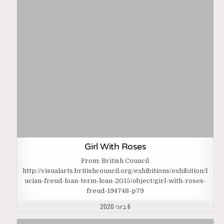
Girl With Roses
From: British Council
http://visualarts.britishcouncil.org/exhibitions/exhibition/l
ucian-freud-loan-term-loan-2015/object/girl-with-roses-
freud-194748-p79
6 ביוני 2020