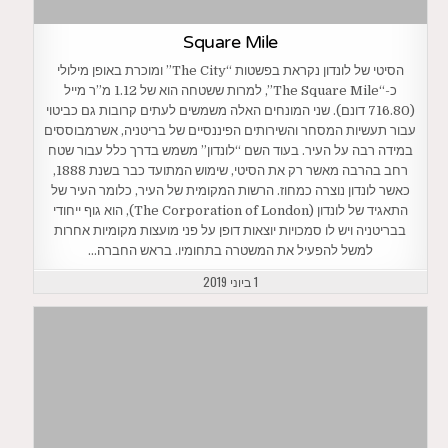
Square Mile
הסיטי של לונדון נקראת בפשטות “The City” ומוכרת באופן מילולי
כ-“The Square Mile”, למרות ששטחה הוא של 1.12 מ”ר מייל
(716.80 דונם). שני המונחים האלה משמשים לעתים קרובות גם כביטוי
עבור תעשיות המסחר והשירותים הפיננסיים של בריטניה, אשרמבוססים
במידה רבה על העיר. בעוד השם “לונדון” משמש בדרך כלל עבור שטח
רחב בהרבה מאשר רק את הסיטי, שימוש המתועד כבר בשנת 1888,
כאשר לונדון נוצרה כמחוז. הרשות המקומית של העיר, כלומר העיר של
התאגיד של לונדון (The Corporation of London), הוא גוף ייחודי
בבריטניה ויש לו סמכויות יוצאות דופן על פני מועצות מקומיות אחרות
למשל להפעיל את המשטרה בתחומיו. בראש החברה…
1 ביוני 2019