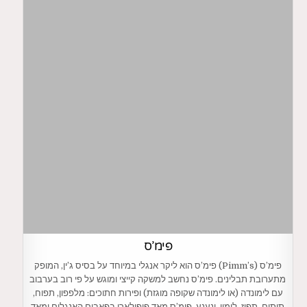
פימ’ס
פימ’ס (Pimm’s) פימ’ס הוא ליקר אנגלי במיוחד על בסיס ג’ין, המופק
מתערובת תבלינים. פימ’ס נחשב למשקה קייצי ומוגש על פי רוב בערבוב
עם לימונדה (או לימונדה שקופה מוגזת) ופירות חתוכים: מלפפון, תפוח,
תותים, תפוז, לימון, ונענע. פימ’ס מאד פופולארי בפאבים האנגלים ומאד