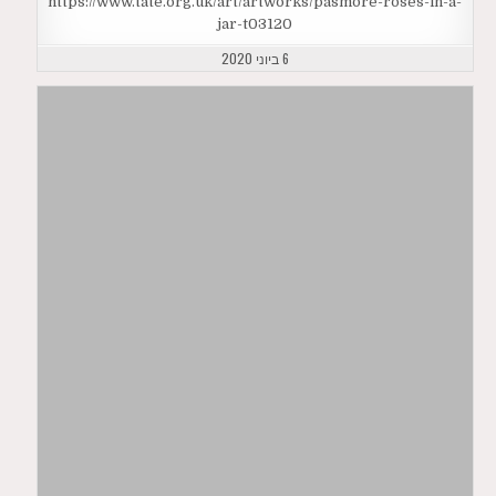
https://www.tate.org.uk/art/artworks/pasmore-roses-in-a-
jar-t03120
6 ביוני 2020