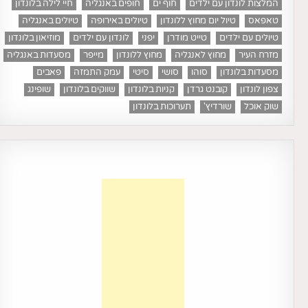
המלצות לונדון עם ילדים
חוף ים
חופים באנגליה
חיי לילה בלונדון
טאפאס
טיול יום מחוץ ללונדון
טיולים באירופה
טיולים באנגליה
טיולים עם ילדים
טייט מודרן
יפני
לונדון עם ילדים
מוזיאון בלונדון
מזרח העיר
מחוץ לאנגליה
מחוץ ללונדון
מייפר
מסעדות באנגליה
מסעדות בלונדון
סוהו
סושי
סיטי
עמק התמזה
פאבים
צפון לונדון
קובנט גרדן
קניות בלונדון
שווקים בלונדון
שופינג
שוק אוכל
שורדיץ'
תערוכות בלונדון