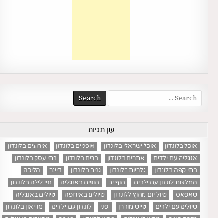
Search
for:
ענן תגיות
אוכל בלונדון
אוכל ישראלי בלונדון
אופניים בלונדון
אירועים בלונדון
אנגליה עם ילדים
אתרים בלונדון
ברים בלונדון
בתי עסק בלונדון
בתי קפה בלונדון
גלריות בלונדון
גנים בלונדון
דיינר
הליכה
המלצות לונדון עם ילדים
חוף ים
חופים באנגליה
חיי לילה בלונדון
טאפאס
טיול יום מחוץ ללונדון
טיולים באירופה
טיולים באנגליה
טיולים עם ילדים
טייט מודרן
יפני
לונדון עם ילדים
מוזיאון בלונדון