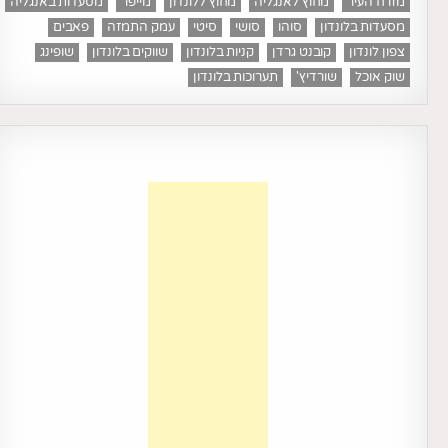
מזרח העיר
מחוץ לאנגליה
מחוץ ללונדון
מייפר
מסעדות באנגליה
מסעדות בלונדון
סוהו
סושי
סיטי
עמק התמזה
פאבים
צפון לונדון
קובנט גרדן
קניות בלונדון
שווקים בלונדון
שופינג
שוק אוכל
שורדיץ'
תערוכות בלונדון