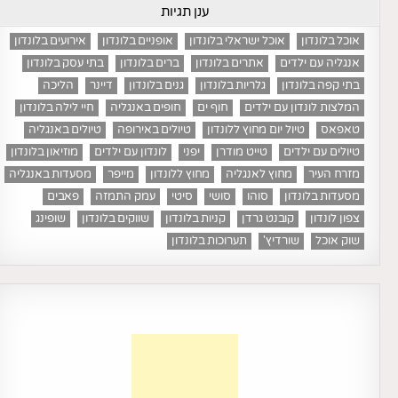
ענן תגיות
אוכל בלונדון
אוכל ישראלי בלונדון
אופניים בלונדון
אירועים בלונדון
אנגליה עם ילדים
אתרים בלונדון
ברים בלונדון
בתי עסק בלונדון
בתי קפה בלונדון
גלריות בלונדון
גנים בלונדון
דיינר
הליכה
המלצות לונדון עם ילדים
חוף ים
חופים באנגליה
חיי לילה בלונדון
טאפאס
טיול יום מחוץ ללונדון
טיולים באירופה
טיולים באנגליה
טיולים עם ילדים
טייט מודרן
יפני
לונדון עם ילדים
מוזיאון בלונדון
מזרח העיר
מחוץ לאנגליה
מחוץ ללונדון
מייפר
מסעדות באנגליה
מסעדות בלונדון
סוהו
סושי
סיטי
עמק התמזה
פאבים
צפון לונדון
קובנט גרדן
קניות בלונדון
שווקים בלונדון
שופינג
שוק אוכל
שורדיץ'
תערוכות בלונדון