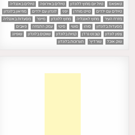
טאפאס
טיול יום מחוץ ללונדון
טיולים באירופה
טיולים באנגליה
טיולים עם ילדים
טייט מודרן
יפני
לונדון עם ילדים
מוזיאון בלונדון
מזרח העיר
מחוץ לאנגליה
מחוץ ללונדון
מייפר
מסעדות באנגליה
מסעדות בלונדון
סוהו
סושי
סיטי
עמק התמזה
פאבים
צפון לונדון
קובנט גרדן
קניות בלונדון
שווקים בלונדון
שופינג
שוק אוכל
שורדיץ'
תערוכות בלונדון