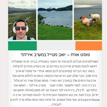
פוסט אורח – יואב מטייל במערב אירלנד
כשהלונדונים מבלים להם את ימי הסגר באנגליה בבית, יש מי שמצליח
דווקא להנות מנופים מרהיבים במרחבים. אז בעודנו מחכים להקלות
בסגר באי הבריטי (ומתכננים לכם פוסט עתידי על סופה”ש ארוך
בדורסט), חבר שלנו יואב הרים את הכפפה, והסכים לחלוק איתנו את
ארבעת הימים שלו במערב האי האירי. פוסט שכולו אוויר הרים צלול
כבירה כהה. לגזור ולשמור. תודה יואב! מערב אירלנד – חפשו את
הלפרקון לדבלין, בירת אירלנד הגעתי אך לא מזמן (אחלה תזמון אני
יודע). ובכל זאת, אין כמו התקופה הנוכחית כדי להנות ממרחבי ארץ ה-
Leprechaunים, ונוף נטול אנשים, על אחת כמה וכמה שלא צריך להגיע
לעבודה….