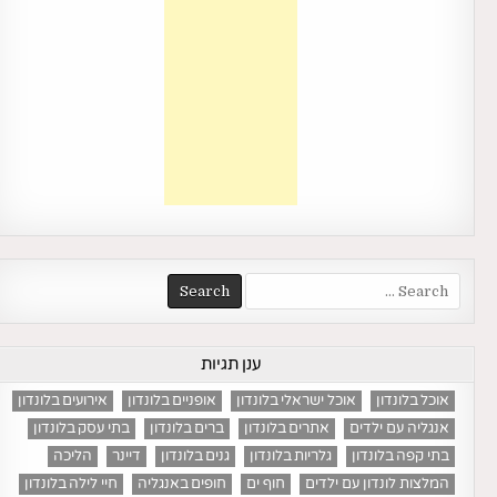
Search
for:
ענן תגיות
אוכל בלונדון
אוכל ישראלי בלונדון
אופניים בלונדון
אירועים בלונדון
אנגליה עם ילדים
אתרים בלונדון
ברים בלונדון
בתי עסק בלונדון
בתי קפה בלונדון
גלריות בלונדון
גנים בלונדון
דיינר
הליכה
המלצות לונדון עם ילדים
חוף ים
חופים באנגליה
חיי לילה בלונדון