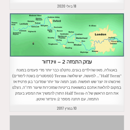
18 ביולי 2020
עמק התמזה 2 – ווינדזור
באנגליה, מאז שהילדים בגנים, נתקלנו כבר יותר מדי פעמים במונח
“Half Term”… למעשה, יש שלושה Terms (סמסטרים בשנת לימודים)
ואיכשהו זה יוצר שש חופשות. מצב תמוה עוד יותר שמדובר בגן פרטי!! אז
במקום להלאות אתכם במשוואות בריטיות שמזכירות שיעור חדו”ה, ניצלנו
את היום הראשון של ה-Half Term התורן להמשיך את המסע בעמק
התמזה, עם תחנה מספר 2: ווינדזור ואיטון.
10 במרץ 2017