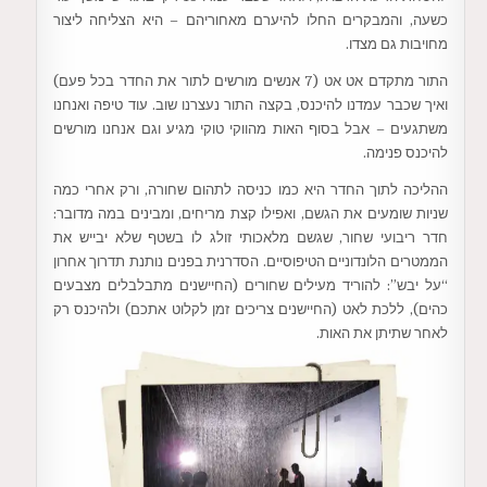
כשעה, והמבקרים החלו להיערם מאחוריהם – היא הצליחה ליצור
מחויבות גם מצדו.
התור מתקדם אט אט (7 אנשים מורשים לתור את החדר בכל פעם)
ואיך שכבר עמדנו להיכנס, בקצה התור נעצרנו שוב. עוד טיפה ואנחנו
משתגעים – אבל בסוף האות מהווקי טוקי מגיע וגם אנחנו מורשים
להיכנס פנימה.
ההליכה לתוך החדר היא כמו כניסה לתהום שחורה, ורק אחרי כמה
שניות שומעים את הגשם, ואפילו קצת מריחים, ומבינים במה מדובר:
חדר ריבועי שחור, שגשם מלאכותי זולג לו בשטף שלא יבייש את
הממטרים הלונדוניים הטיפוסיים. הסדרנית בפנים נותנת תדרוך אחרון
“על יבש”: להוריד מעילים שחורים (החיישנים מתבלבלים מצבעים
כהים), ללכת לאט (החיישנים צריכים זמן לקלוט אתכם) ולהיכנס רק
לאחר שתיתן את האות.