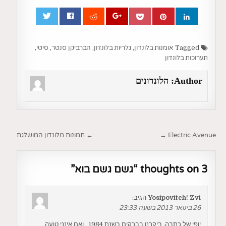
0
Tagged
אומנות בלונדון
,
גלריות בלונדון
,
הברביקן סנטר
,
סיטי
,
תערוכות בלונדון
Author:
הלונדונים
ניווט
Electric Avenue →
← תמונות מלונדון המושלגת
3 thoughts on “
גשם גשם בוא
”
Yosipovitch! Zvi
הגיב:
26 בינואר 2013 בשעה 23:33
יופי של כתבה. ביקרנו בברקים בשנת 1984 , ואם אינני טועה