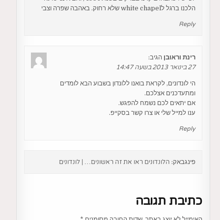
הלכנו ברגל לwhite chapel שלא רחוק. באהבה שפרה וצבי
Reply
רינת וראובן
הגיב:
27 בינואר 2013 בשעה 14:47
הי לונדונים, לקראת בואנו ללונדון בשבוע הבא לומדים
ומתעדכנים אצלכם.
אם יתאים לכם נשמח להפגש.
ענו למייל שלי או צרו קשר בסקייפ.
Reply
פינגבאק:
הלונדונים ראו את זה ראשונים… | לונדונים
כתיבת תגובה
האימייל לא יוצג באתר.
שדות החובה מסומנים
*