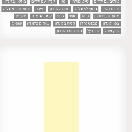
טיולים עם ילדים
טייט מודרן
יפני
לונדון עם ילדים
מוזיאון בלונדון
מזרח העיר
מחוץ לאנגליה
מחוץ ללונדון
מייפר
מסעדות באנגליה
מסעדות בלונדון
סוהו
סושי
סיטי
עמק התמזה
פאבים
צפון לונדון
קובנט גרדן
קניות בלונדון
שווקים בלונדון
שופינג
שוק אוכל
שורדיץ'
תערוכות בלונדון