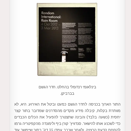
בינלאומי רנדומלי בהחלט. חדר הגשם
בברביקן.
התור הארוך בכניסה לחדר הגשם כמעט וביטל את האירוע. היא, לא
מוותרת בקלות, קיבלה מידע מקדים מהסדרנים שמדובר בתור קצר
יחסית (כשעה בלבד) והבינה שתצטרך להפעיל את הכלים הכבדים
כדי לשכנע אותו להישאר. סנדוויץ’ קורן ביף ולימונדה מהקפיטריה גרמו
להסחת הדעת הרצויה, ולאחר שכבר עמדו 15 דק’ בתור שיימשך עוד