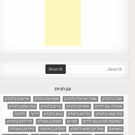
Search
for:
ענן תגיות
אוכל בלונדון
אוכל ישראלי בלונדון
אופניים בלונדון
אירועים בלונדון
אנגליה עם ילדים
אתרים בלונדון
ברים בלונדון
בתי עסק בלונדון
בתי קפה בלונדון
גלריות בלונדון
גנים בלונדון
דיינר
הליכה
המלצות לונדון עם ילדים
חוף ים
חופים באנגליה
חיי לילה בלונדון
טאפאס
טיול יום מחוץ ללונדון
טיולים באירופה
טיולים באנגליה