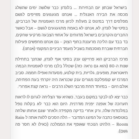
בישראל שבתון יום הבחירות … בלונדון כבר שלושה ימים שהשלג
מכסה את הבירה האנגלית … ואנחנו מגעגועים מזוייפים לגשם
מפלסים דרך במינוס 2 מעלות לכיוון מרכז האומנויות של הברביקן,
בסיטי של לונדון. לא, אנחנו לא באמת מתגעגעים לגשם – אבל כאשר
החברים והקרובים בישראל מדווחים על אחוזי הצבעה מרקיעי שחקים,
בד בבד עם הליכה מרעננת בחוף הצוק – גם אנחנו מחפשים פעילות
חברתית שוברת מוסכמות בשביל מעמד הביניים המקומי (אנחנו).
מרכז הברביקן הוא פרוייקט ענק בסיטי אוף לונדון, שנחנך בתחילת
שנות ה-80 (והוא גם נראה כזה) שכולל בלבו מרכז לאומנויות הבמה:
תיאטראות, מופעים, גלריות, בית קולנוע, מסעדות ואפילו חממה. סביב
המרכז יש קומפלקס מגורים ענק שכנראה היה יוקרתי בעת הפתיחה,
אולם היום – במיוחד תחת מרבצי השלג הרבים – נראה קצת אפרורי.
כבר יצא לנו לבקר במקום בעבר, כשהיא עוד הצליחה לגרום לו לראות
תערוכה של אופנה יפנית מודרנית. היום הוא כבר לא בקלות נופל
במלכודות שלה, ורק אחרי בדיקה מקפידה ולאחר שגם אחותו שלחה
בווטסאפ כתבה על המיצג המדובר – הלה הסכים ללוות אותה ל-Rain
Room – הלהיט הנוכחי שאופף את הממלכה (כאילו לא חסר פה
גשם).