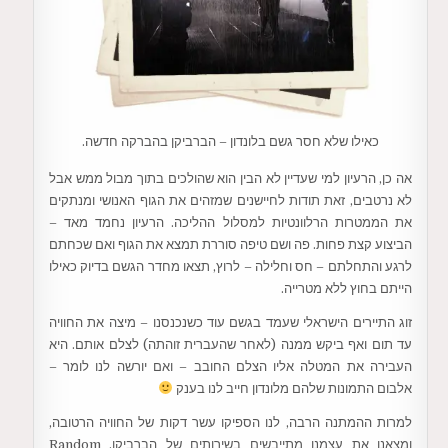
כאילו שלא חסר גשם בלונדון – הברביקן בהברקה חדשה.
אה כן, הרעיון למי שעדיין לא הבין הוא שהולכים בתוך מבול ממש אבל
לא נרטבים, זאת תודות לחיישנים שמזהים את הגוף האנושי ומנתקים
את הממטרות הרלוונטיות למסלול ההליכה. הרעיון נחמד מאד –
הביצוע קצת פחות. פה ושם טיפה סוררת תמצא את הגוף ואם שכחתם
לרגע והתחלתם – חס וחלילה – לרוץ, תצאו מחדר הגשם בדיוק כאילו
הייתם בחוץ ללא מטרייה.
זוג התיירים הישראלי שעמד בגשם עוד כשנכנסנו – מיצה את החוויה
עד תום ואף ביקש ממנה (לאחר שהעברית זוהתה) לצלם אותם. היא
העבירה את המטלה אליו הצלם החובב – ואם יורשה לנו לומר –
אלבום התמונות שלהם מלונדון חייב לנו בענק
למרות ההמתנה הרבה, לנו הספיקו עשר דקות של החוויה הרטובה,
ומצאנו את עצמנו מתייבשים בשירותים של הברביקן. Random