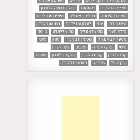
המלצות לונדון עם ילדים
חוף ים
חופים באנגליה
חיי לילה בלונדון
טאפאס
טיול יום מחוץ ללונדון
טיולים באירופה
טיולים באנגליה
טיולים עם ילדים
טייט מודרן
יפני
לונדון עם ילדים
מוזיאון בלונדון
מזרח העיר
מחוץ לאנגליה
מחוץ ללונדון
מייפר
מסעדות באנגליה
מסעדות בלונדון
סוהו
סושי
סיטי
עמק התמזה
פאבים
צפון לונדון
קובנט גרדן
קניות בלונדון
שווקים בלונדון
שופינג
שוק אוכל
שורדיץ'
תערוכות בלונדון