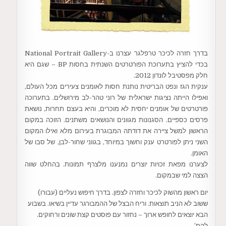
בדרך חזרה לכיכר טרפלגר עצרנו ב-National Portrait Gallery
בכדי להציץ בתערוכת הפורטרטים השנתית בחסות BP – שגם היא
חלק מפסטיבל לונדון 2012.
ענקית הגז ונפט הבריטית נותנת חסות לאומנים צעירים מכל העולם,
ואפילו הייתה נציגות ישראלית של רוני טהר-לב מירושלים. בתערוכה
פורטרטים של אומנים יחסית לא מוכרים, והיא בעצם תחרות, נושאת
פרסים כספיים. הסגנונות מגוונים והנושאים משתנים. הזוכה במקום
הראשון למשל ציירה את דודתה המבוגרת בעירום מלא ואילו המקום
השני ניתן לפורטרט ענק וחשוך במיוחד, בגווני שחור-לבן, של סבו של
האומן.
לצערנו מפאת זכויות יוצרים נמנענו מלצרף תמונות. בהחלט שווה
הצצה למי שבמקום.
יום ראשון מהשוק לכיכר וחזרה לצפון. בדרך חיפוש נעליים (עבורו)
ששוב לא הניב תוצאות. וריח הבצל של ההמבורגר עדיין בשיאו. בשבוע
הבא יוצאים לחופש ארוך – נחזור עם פוסטים קצת שונים ורחוקים.
להת’.