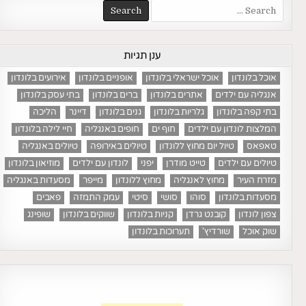
Search
for:
ענן תגיות
אוכל בלונדון
אוכל ישראלי בלונדון
אופניים בלונדון
אירועים בלונדון
אנגליה עם ילדים
אתרים בלונדון
ברים בלונדון
בתי עסק בלונדון
בתי קפה בלונדון
גלריות בלונדון
גנים בלונדון
דיינר
הליכה
המלצות לונדון עם ילדים
חוף ים
חופים באנגליה
חיי לילה בלונדון
טאפאס
טיול יום מחוץ ללונדון
טיולים באירופה
טיולים באנגליה
טיולים עם ילדים
טייט מודרן
יפני
לונדון עם ילדים
מוזיאון בלונדון
מזרח העיר
מחוץ לאנגליה
מחוץ ללונדון
מייפר
מסעדות באנגליה
מסעדות בלונדון
סוהו
סושי
סיטי
עמק התמזה
פאבים
צפון לונדון
קובנט גרדן
קניות בלונדון
שווקים בלונדון
שופינג
שוק אוכל
שורדיץ'
תערוכות בלונדון