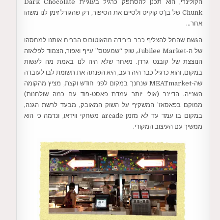
הקולינרי, הוא תכנן להסתפק כרגיל בעוגיית Dark Chocolate
Chunk של בן’ס קוקיס ולסיים את הסיפור, רק שהגורל זימן לנו משהו
אחר…
הגשם שהחל להצליף כבר בירידה מהאוטובוס הבריח אותנו למחסהו
של ה-Jubilee Market, שוק “שמעטס” עייף ואפור, הצמוד לפלאזה
הנוצצת של קובנט גרדן. מאחר שלא היה לנו באמת מה לעשות
במקום, והוא כרגיל כבר היה רעב, היא הפנתה את תשומת לבו לעובדה
שה-MEATmarket שנחנך במקום לפני חודש וקצת, מציץ מהקומה
השנייה. הדיינר (אולי יותר עמדת פאסט-פוד עם כמה שולחנות)
ממוקם בפאסאז’ המשקיף על השוק המאובק, מבעד לרשת הגנה,
במקום בו עמד עד לא מזמן arcade משחקי ווידאו, ונדמה כי הוא
ממשיך עם העיצוב המקורי.