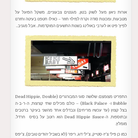
אורות ניאון מעל לשוק בטון, מגנטים צבעוניים, משקל הפועל על
מטבעות, ומכונות סודה וקרח למילוי חוזר – כאילו חטפנו בעיטה וחזרנו
לפיץ’ פיט או לערבי באולינג בשנות התשעים המוקדמות.. אבל מגניב..
התפריט מצומצם: שלושה סוגי המבורגרים (Dead Hippie, Double
Bubble ו- Black Palace) – כולם מכילים שתי קציצות, ה-ר-ב-ה
בצל קצוץ (עד עכשיו מריחים) ונבדלים אחד מהשני בעיקר ברטבים
ובתוספות. ה-Dead Hippie Sauce הוא רוטב על בסיס חרדל.
מומלץ.
כמו כן פילי צ’יז-סטייק, צ’ילי דוג, ריפר (לא בשביל יהודים טובים), צ’יפס