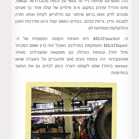
הכל מוגש עם עטיפות נייר על מגשי עץ, וכמות מכובדת של קטשופ,
מיונז וחרדל זמינים במקום. 3-4 מילויים של קולה אחר כך ואנחנו
מוכנים לדוק אמט בראון שיחזור עם הדלוריאן לקחת אותנו חזרה
לקובנט גרדן, גרסת 2012. בנתיים הגשם קצת נרגע ומדרכות האבן
החלקלקות ממתינות לנו.
ה- MEATmarket היא האחות הקטנה המקומית של ה-
MEATliquor הממוקמת במרליבון. האוכל זהה (רק ששם המבחר
גדול יותר) ובאחות הגדולה גם משקאות וקוקטיילים. מאחר
שההמבורגר היה באמת טעים (אם מתגברים על העובדה שהוא
messy ביותר) שמנו לעצמנו הערה ביומן לבדוק גם את המקור
בהזדמנות.