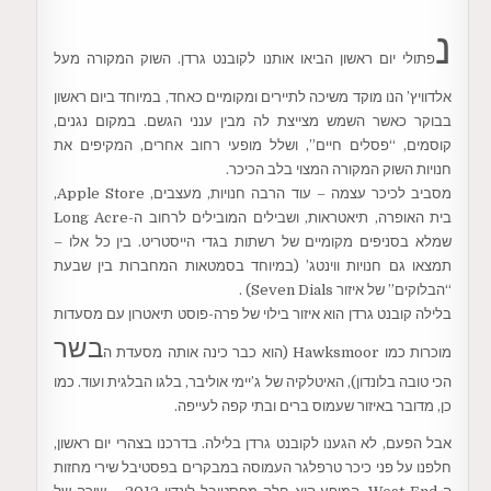
נ
פתולי יום ראשון הביאו אותנו לקובנט גרדן. השוק המקורה מעל
אלדוויץ’ הנו מוקד משיכה לתיירים ומקומיים כאחד, במיוחד ביום ראשון
בבוקר כאשר השמש מצייצת לה מבין ענני הגשם. במקום נגנים,
קוסמים, “פסלים חיים”, ושלל מופעי רחוב אחרים, המקיפים את
חנויות השוק המקורה המצוי בלב הכיכר.
מסביב לכיכר עצמה – עוד הרבה חנויות, מעצבים, Apple Store,
בית האופרה, תיאטראות, ושבילים המובילים לרחוב ה-Long Acre
שמלא בסניפים מקומיים של רשתות בגדי הייסטריט. בין כל אלו –
תמצאו גם חנויות ווינטג’ (במיוחד בסמטאות המחברות בין שבעת
“הבלוקים” של איזור Seven Dials) .
בלילה קובנט גרדן הוא איזור בילוי של פרה-פוסט תיאטרון עם מסעדות
בשר
מוכרות כמו Hawksmoor (הוא כבר כינה אותה מסעדת ה
הכי טובה בלונדון), האיטלקיה של ג’יימי אוליבר, בלגו הבלגית ועוד. כמו
כן, מדובר באיזור שעמוס ברים ובתי קפה לעייפה.
אבל הפעם, לא הגענו לקובנט גרדן בלילה. בדרכנו בצהרי יום ראשון,
חלפנו על פני כיכר טרפלגר העמוסה במבקרים בפסטיבל שירי מחזות