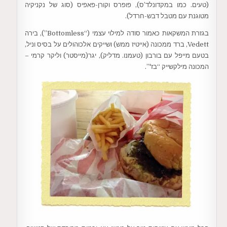
(טעים. כמו במקדונלד’ס), פופרס וקורן-פאפיס (סוג של נקניקיה
מטוגנת עם מטבל דבש-חרדל).
בגזרת המשקאות כאמור סודה למילוי עצמי (“Bottomless”), בירה
Vedett, ברד ממכונה (אייטיז ממש) ושייקים אלכוהולים על בסיס וניל,
בטעם מייפל עם בורבון (טעמנו. מדליק), יגר(מייסטר) וליקר קרמי –
המכונה מילקשייק “בז'”.