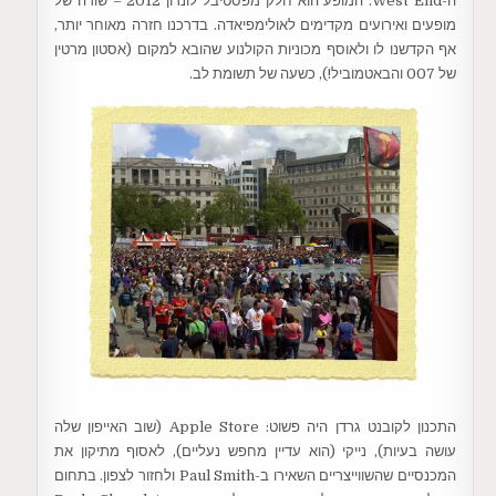
ה-West End. המופע הוא חלק מפסטיבל לונדון 2012 – שורה של
מופעים ואירועים מקדימים לאולימפיאדה. בדרכנו חזרה מאוחר יותר,
אף הקדשנו לו ולאוסף מכוניות הקולנוע שהובא למקום (אסטון מרטין
של 007 והבאטמוביל!), כשעה של תשומת לב.
התכנון לקובנט גרדן היה פשוט: Apple Store (שוב האייפון שלה
עושה בעיות), נייקי (הוא עדיין מחפש נעליים), לאסוף מתיקון את
המכנסיים שהשווייצריים השאירו ב-Paul Smith ולחזור לצפון. בתחום