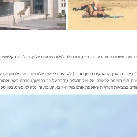
 חטופים עדיין בשבי בעזה, עשרים מתוכם עדיין בחיים, וצורם לנו לעלות פוסטים על יין, ובילויים
יקורנו בארץ הבאסקים (צפון ספרד) לא היה בלי אמביוולנטיות. דגלי פלסטין וקריא
ירת חוף תמימה לכאורה. אל מול הדגלים (נדבר על כך בהמשך) הרמנו ראש, ולמורת
ת אותנו מאז ה-7 באוקטובר, זה עסק לא פשוט. צפון ספרד – הלונדונים הגיעו!