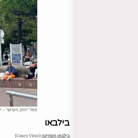
פסל “יהלב הקדוש” – י
בילבאו
בילבאו העתיקה
(Casco Viejo)