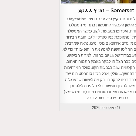
Somerset – הקיץ ששקע
עבור הלונדונים, הקיץ הזה עבר בסימן staycation,
הלשון העכשווי לחופשות בתחומי הממלכה
ת. ואפרופו מטבעות לשון, כאשר הממשלה
ת “מתהפכת כמו סטייק” לגבי חובת הבידוד
 מיעדים אירופאים מסויימים, נראה שמרבית
ם החליטו השנה לאמץ את ה”חופ-בית” כדי לא
להיתקע בבידוד של 14 יום בחזור. ולמרות הביקוש,
נים כבר הצליחו לבקר בעמק התמזה האהוב,
הקסומה ושוב בגבעות הקוטסוולד המרהיבות
 בהמשך… אולי), אבל בכ”ז סומרסט הינו יעד
בר רצינו לבקר בו. רק מה לעשות שבאנגליה
אד לתכנן חופשות בלי חליפת צלילה, וכך
ים מצאו את עצמם טוחנים מים (תרתי משמע)
בסופה”ש הכי רטוב עד כה…
13 באוקטובר 2020