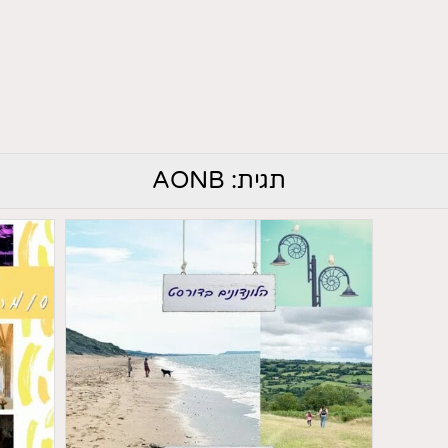
תגית:
AONB