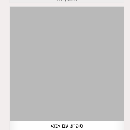
סופ”ש עם אמא