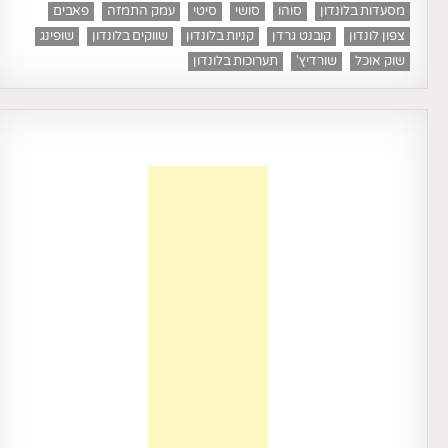
מסעדות בלונדון
סוהו
סושי
סיטי
עמק התמזה
פאבים
צפון לונדון
קובנט גרדן
קניות בלונדון
שווקים בלונדון
שופינג
שוק אוכל
שורדיץ'
תערוכות בלונדון