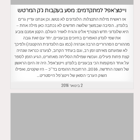
וייטצ’אפל למתקדמים: מסע בעקבות ג’ק המרטש
אז ראשית מילות התנצלות: הלונדונים לא נטשו, וכן אנחנו עדיין גרים
בלונדון.. הסיבה שבמשך שלושה חודשים לא נכתבה כאן מילה אחת –
היא שלונדוני חדש הצטרף אלינו והגיח לאוויר העולם. הקטן אמנם צובע
את שמי לונדון האפורים בחיוכים צבעוניים, יחד עם זאת גובה
מההורים הסהרוריים הרבה אנרגיה (כמו גם הלונדונית ההקטנה) ולפיכך
לא שמעתם מאיתנו זמן רב, וגם בעתיד הקרוב, לצערנו כנראה שנהיה
קצת פחות פעילים. ועכשיו שמילות הסליחה מאחורינו, הגיע הזמן לספר
על אחד המקומות הכי צבעוניים בלונדון: וייטצ’אפל. היה זה היום הראשון
של השנה החדשה, 2016. הרחובות ההומים בד”כ – היו שקטים, ואפילו
השוק הערבי הסואן של וייטצ’פל הייסטריט…
2 בינואר 2016