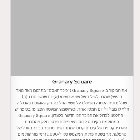
Granary Square
את הביקור ב-Granary Square (“כיכר האסם” בתרגום מאד מאד
חופשי) שמרנו לשילוב של שני אירועים: (א) יום שמשי חם ו-(ב)
שהלונדונית הקטנה תשתלט על נושא ההליכה. רק שאוגוסט באנגליה
חלף לו מבלי ולו יום חמסין אחד, וכשהשמש המעטה הפציעה בסופה”ש
– החלטנו לבדוק את הכיכר הכי חדשה בלונדון. Granary Square,
הממוקמת בקינג’ס קרוס, היא פיתוח פרטי, חלק מהתכנית
הארכיטקטונית של קינג’ס קרוס המתחדשת. מדובר בכיכר בגודל של
טרפלגר, אך בשטח פתוח, המשמש כקן ל-1,080 זרמי מזרקות מים