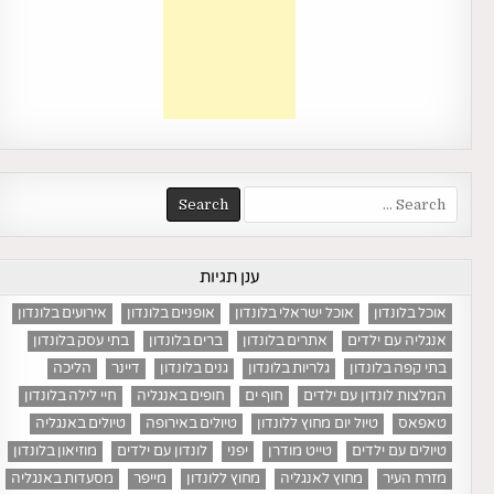
Search
for:
ענן תגיות
אוכל בלונדון
אוכל ישראלי בלונדון
אופניים בלונדון
אירועים בלונדון
אנגליה עם ילדים
אתרים בלונדון
ברים בלונדון
בתי עסק בלונדון
בתי קפה בלונדון
גלריות בלונדון
גנים בלונדון
דיינר
הליכה
המלצות לונדון עם ילדים
חוף ים
חופים באנגליה
חיי לילה בלונדון
טאפאס
טיול יום מחוץ ללונדון
טיולים באירופה
טיולים באנגליה
טיולים עם ילדים
טייט מודרן
יפני
לונדון עם ילדים
מוזיאון בלונדון
מזרח העיר
מחוץ לאנגליה
מחוץ ללונדון
מייפר
מסעדות באנגליה