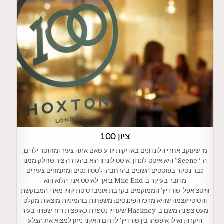
ציון 100
מי שעוקב אחרי הלונדונים באדיקות יודע שאם אתה צעיר ומחוסר ילדים,
ה-“Scene” היא איסט לונדון. איסט לונדון הוא בהגדרה ציר שחלק ממנו
כבר נסקר בפוסטים השונים בהרחבה: לסטודנטים ומתמחים צעירים
מדובר בעיקר ב-Mile End בואך לאיסט אנד הלוא הוא
ווייטצ’אפל-שורדיץ’ הממוקמים בקרבת אוניברסיטת קווין מארי המבוקשת
והסיטי עצמה שהיא מרכז הפיננסים; משפחות בוהמיניות מוצאות מקלט
מעט צפונה משם ב-Hackney שעדיין נספרת כאופצית דיור שפויה בעיר
היקרה; ואילו איפשהו בין שורדיץ’ לדרום האקני ניתן למצוא את הצלע