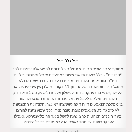
Yo Yo Yo
מתוקף היותנו הורים טריים, מתחילים הלונדונים לחפש אלטרנטיבות לחיי
“הרווקות” שכללו שעות על גבי שעות במסעדות אי אלו ואחרות, בילויים
וכיו”ב. הווה אומר, הלונדונים מכירים בעצם העובדה שאם הם לא
מסוגלים לדחוס ארוחה שלמה תוך 20 דקות במהלכן אין איש שינענע את
העגלה, אז אי ההרפתקה נידונה לכישלון מלכתחילה. או, במילים אחרות,
הלונדונים נאלצים לקבל את מקומם החדש תחת השמש ולהיעזר
ב”ממלכת הפאסט פוד” הידועה לשימצה! למעשה, הלונדונית הקטנטונת
לא כ”כ גרועה, היא אפילו טובה, טובה מאד. לפני שבוע נתנה להורים
בעלי העיניים הטרוטות כחצי שעה להשלים ארוחה בל’אנטרקוט, ואפילו
העניקה שעות של חסד כאשר ישנה כמעט לאורך כל הטיסה…
23 במרץ 2014