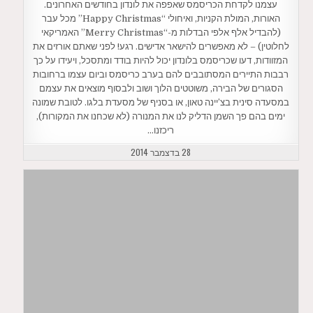
עצמנו לקדחת הכריסמס שאפפה את לונדון בחודשים האחרונים.
האורות, המולת הקניות, ואיחולי “Happy Christmas” מכל עבר
(להבדיל אלף אלפי הבדלות מ-“Merry Christmas” האמריקאי
לחלוטין) – לא מאפשרים להישאר אדישים. רגע! לפני שאתם אורזים את
המזוודות, דעו שכריסמס בלונדון יכול להיות בודד ומתסכל, ויעידו על כך
רבבות התיירים המסתובבים להם בערב כריסמס וביום עצמו ברחובות
הסגורים של הבירה, משוטטים הלוך ושוב ולבסוף מוצאים את עצמם
במסעדה סינית בצ’יינה טאון, או בסניף של מסעדת בלגו. לטובת שמונה
ימים בהם פך השמן הדליק לנו את המנורה (לא שכחנו את המקורות),
ריכזנו…
28 בדצמבר 2014