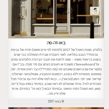
באו-זה-פה
בלונדון, סצנת האוכל של 2017 (לפחות לפי טיים אאוט) תהיה של גבינות.
גבינות?? הגבנו בפליאה, לאור העובדה שבירת הממלכה כבר שנים
בקטע בריאותי משהו – קשה לראות את חובבי הברנז’ה הלונדונים עפים
על Cheeseboard משובח או חוגגים ניצחון עם סיר פונדו. ובכ”ז אם
נסקור את שבע השנים שאנחנו פה (מה כמה???) כבר ראינו אסייתי, יפני,
טאפאס, מסעדות ללא בוקינג, רנסאנס ההמבורג, אוטולנגיאני-ישראליני,
קוריאני, שוב יפני, ויגאן (טבעוני), ו… כן אז למה שלא יהיה גם גבינה? מכל
הטרנדים לעיל, טרנד שמעולם לא ראה שובע, במיוחד בסוהו גבול צ’יינה
טאון, הוא האוכל הסיני-טיוואני, ובמיוחד הבאו (“באו-זה” בסינית). אז מי
שלא יודע מה…
16 במאי 2017