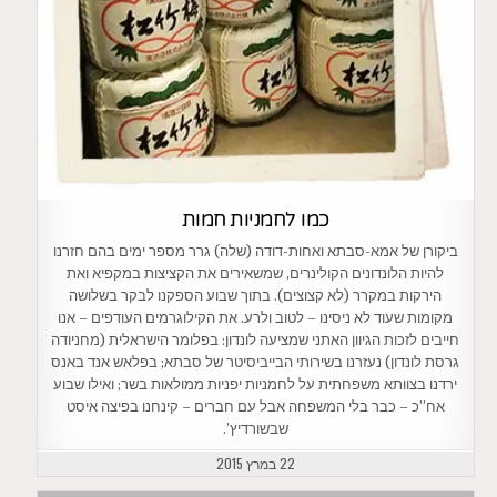
כמו לחמניות חמות
ביקורן של אמא-סבתא ואחות-דודה (שלה) גרר מספר ימים בהם חזרנו
להיות הלונדונים הקולינרים, שמשאירים את הקציצות במקפיא ואת
הירקות במקרר (לא קצוצים). בתוך שבוע הספקנו לבקר בשלושה
מקומות שעוד לא ניסינו – לטוב ולרע. את הקילוגרמים העודפים – אנו
חייבים לזכות הגיוון האתני שמציעה לונדון: בפלומר הישראלית (מחניודה
גרסת לונדון) נעזרנו בשירותי הבייביסיטר של סבתא; בפלאש אנד באנס
ירדנו בצוותא משפחתית על לחמניות יפניות ממולאות בשר; ואילו שבוע
אח”כ – כבר בלי המשפחה אבל עם חברים – קינחנו בפיצה איסט
שבשורדיץ’.
22 במרץ 2015