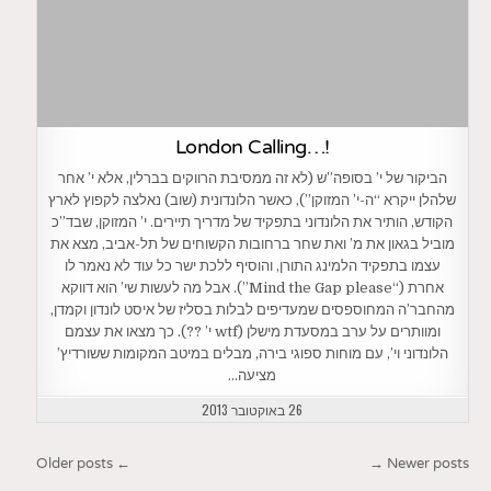
!…London Calling
הביקור של י’ בסופה”ש (לא זה ממסיבת הרווקים בברלין, אלא י’ אחר
שלהלן ייקרא “ה-י’ המזוקן”), כאשר הלונדונית (שוב) נאלצה לקפוץ לארץ
הקודש, הותיר את הלונדוני בתפקיד של מדריך תיירים. י’ המזוקן, שבד”כ
מוביל בגאון את מ’ ואת שחר ברחובות הקשוחים של תל-אביב, מצא את
עצמו בתפקיד הלמינג התורן, והוסיף ללכת ישר כל עוד לא נאמר לו
אחרת (“Mind the Gap please”). אבל מה לעשות שי’ הוא דווקא
מהחבר’ה המחוספסים שמעדיפים לבלות בסליז של איסט לונדון וקמדן,
ומוותרים על ערב במסעדת מישלן (wtf י’ ??). כך מצאו את עצמם
הלונדוני וי’, עם מוחות ספוגי בירה, מבלים במיטב המקומות ששורדיץ’
מציעה…
26 באוקטובר 2013
ניווט
← Older posts
Newer posts →