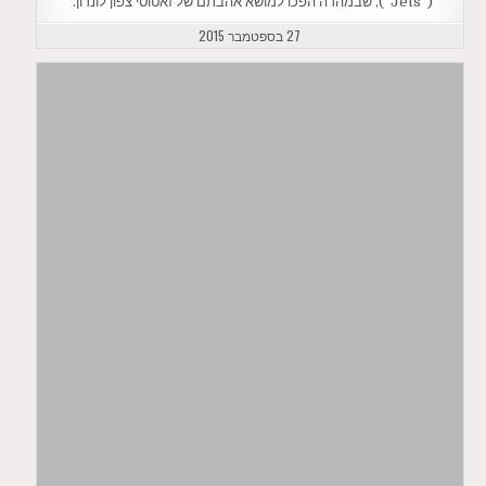
(“Jets”), שבמהרה הפכו למושא אהבתם של זאטוטי צפון לונדון.
27 בספטמבר 2015