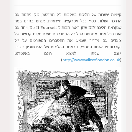
קיימות עשרות של הליכות בעקבות ג’ק המרטש, כולן ניתנות עם
הדרכה ועולות כסף ככל אטרקציה תיירותית. אנחנו בחרנו במה
שנקראת הליכה DIY שהן ראשי תבות ל-Do It Yourself, ויחד עם
זאת בכל אחת מתחנות ההליכה הגיחו להם משום מקום קבוצות של
צועדים עם מדריך, שגמעו את ההסברים המפורטים על ג’ק
וקורבונותיו. אנחנו הסתפקנו באחת ההליכות של ההיסטוריון ריצ’רד
ג’ונס שניתן למצוא חינם באינטרנט
).
http://www.walksoflondon.co.uk
(