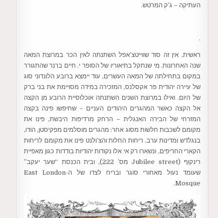
העתיקה – ג’ק המרטש.
.
ראשית, אין זה סוד שווייטצ’אפל השתנתה לאין הכר במרוצת המאה
שנה האחרונות. מי שנתקל בתיאוריו של הסופר י. חיים ברנר שהתגורר
במקום בתחילתה של המאה העשרים, עוד יימצא ברובע הלונדוני סוג
של עיירה יהודית פר אקסלנס, המזכירה במידה מסויימת את בני ברק
של היום. ואילו במרוצת השנים השתנתה אוכלוסיית הרובע מן הקצה
אל הקצה כאשר המהגרים היהודים העניים – שחיפשו פינה בקצה
המזרחי של הבירה האנגלית – הרחק מרדיפות היבשת, פינו את
מקומם לשכבות חלשות מסוג אחר: מהגרים מוסלמים מפקיסטן, הודו,
בנגלדש ומדינות ערב. ריחות החלות והצ’ולנט פינו את מקומם לריחות
הקארי החריפים, ונשארו רק אי אלו נקודות יהודיות בודדות כגון מאפיית
רינקוף (Jubilee street מס’ 222), ובית הכנסת “שער יעקב”
שעומד נעול מאחורי סוגר ובריח לצדו של ה-East London
Mosque.