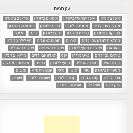
ענן תגיות
אוכל בלונדון
אוכל ישראלי בלונדון
אופניים בלונדון
אירועים בלונדון
אנגליה עם ילדים
אתרים בלונדון
ברים בלונדון
בתי עסק בלונדון
בתי קפה בלונדון
גלריות בלונדון
גנים בלונדון
דיינר
הליכה
המלצות לונדון עם ילדים
חוף ים
חופים באנגליה
חיי לילה בלונדון
טאפאס
טיול יום מחוץ ללונדון
טיולים באירופה
טיולים באנגליה
טיולים עם ילדים
טייט מודרן
יפני
לונדון עם ילדים
מוזיאון בלונדון
מזרח העיר
מחוץ לאנגליה
מחוץ ללונדון
מייפר
מסעדות באנגליה
מסעדות בלונדון
סוהו
סושי
סיטי
עמק התמזה
פאבים
צפון לונדון
קובנט גרדן
קניות בלונדון
שווקים בלונדון
שופינג
שוק אוכל
שורדיץ'
תערוכות בלונדון