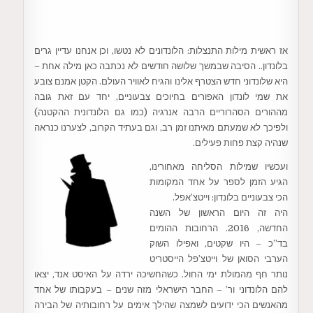
אז ראשית מילות התנצלות: הלונדונים לא נטשו, וכן אנחנו עדיין גרים
בלונדון.. הסיבה שבמשך שלושה חודשים לא נכתבה כאן מילה אחת –
היא שלונדוני חדש הצטרף אלינו והגיח לאוויר העולם. הקטן אמנם צובע
את שמי לונדון האפורים בחיוכים צבעוניים, יחד עם זאת גובה
מההורים הסהרוריים הרבה אנרגיה (כמו גם הלונדונית ההקטנה)
ולפיכך לא שמעתם מאיתנו זמן רב, וגם בעתיד הקרוב, לצערנו כנראה
שנהיה קצת פחות פעילים.
ועכשיו שמילות הסליחה מאחורינו,
הגיע הזמן לספר על אחד המקומות
הכי צבעוניים בלונדון: וייטצ’אפל.
היה זה היום הראשון של השנה
החדשה, 2016. הרחובות ההומים
בד”כ – היו שקטים, ואפילו השוק
הערבי הסואן של וייטצ’פל הייסטריט
נותר חף מהמולת ימי החול. כשהחשיכה ירדה על האיסט אנד, יצאו
להם הלונדוני ור’ – החבר הישראלי מזה שנים – בעקבותו של אחד
מהאנשים הכי ידועים לשמצה שהילך אימים על רחובותיה של הבירה