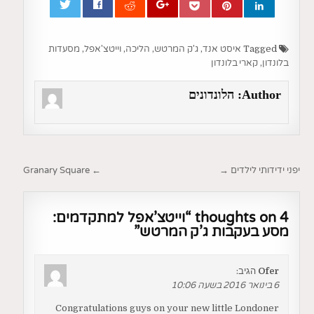
0
Tagged
איסט אנד
,
ג'ק המרטש
,
הליכה
,
וייטצ'אפל
,
מסעדות
בלונדון
,
קארי בלונדון
Author:
הלונדונים
ניווט
יפני ידידותי לילדים →
← Granary Square
4 thoughts on “
וייטצ’אפל למתקדמים:
מסע בעקבות ג’ק המרטש
”
Ofer
הגיב:
6 בינואר 2016 בשעה 10:06
Congratulations guys on your new little Londoner