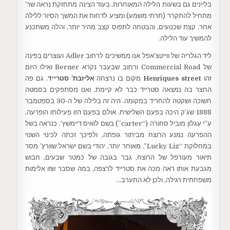
בליינים גם בשעות הלילה המאוחרות. בעוד הצינה מתחזקת נראה שר’
מתחיל להתקרר (תרתי משמע) ומציע לדחות את המשך הסיור ללילה
אחר. קצת שכנועים, והבטחה לתפוס קצב מהיר יותר, והלה משתכנע
להמשיך עוד הלילה.
ליד הגלריה של ווייטצ’אפל אנו ממשיכים לרחוב Adler ועוצרים בפינה
של Commercial Road ורחוב שבעבר נקרא Berner ואילו היום
זהו
Henriques street
מקום בו נרצחה
אליזבת’ סטרייד
. גם פה
החצר בה נמצאה סטרייד כבר לא קיימת, ואנו מסתפקים בסמטה
חשוכה ושקטה להחריד במקומה. היה זה בלילה של ה-30 בספטמבר
1888 שג’ק היכה בפעם השלישית. אולם בפעם הזו פעילותו הופרעה,
ע”י עגלון מוביל סחורה (“carter”) בשם לואיס דיימשץ’. כנראה בשל
ההפרעה נמנע הרוצח מביתור גופתה, ולפיכך זכתה לכינוי השנוי
במחלוקת “Lucky Liz”. מאוחר יותר, יהודי בשם ישראל שוורץ’ מסר
תיאור מעורפל של הרוצח, גבר בגובה של כמטר שבעים, חבוש
מגבעת אותו ראה מכה את סטרייד לרצפה, במה שסבר שזו אלימות
משפחתית רגילה, ולכן לא התערב…