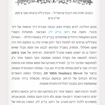
בקרוב תהיה פה רכבת קרוסרייל – הבניין לידו נרצחה אנני צ’פמן
עדיין קיים
מכאן ההליכה לכיוון נקודת הציון הבאה עוברת דרך אחוזות של דיור
ציבורי, וחוצה את
רחוב בריק ליין
הצבעוני. מסעדות הקארי
אינם המקומות היחידים שפתוחים בבריק ליין בשעות הלילה – האורות
והצלילים גורמים לנו לתהות כיצד ייתכן שהיה עידן בו המקום הזה היה
שקט ואפלולי, מספיק בשביל המרטש לבצע את זממו מבלי שאיש
ייתקל בו או יישמע משהו שיוביל לתפיסתו. רציחתה של
אנני צ’פמן
היוותה למעשה את נקודת המפנה שממנה הפך המצוד אחר ג’ק
למתוקשר ומדובר כל כך, לאחריה פאניקה של ממש אפפה את מחוזות
הבירה. אנני צ’פמן נצפתה מדברת עם גבר, וגופתה המבותרת נמצאה
בחצר של
Hanbury Street מספר 29.
במהלך המאה העשרים
נהרסו הבתים של הרחוב ובמקום נבנתה מבשלת בירה ענקית,
שמשמשת כיום כמבנה לגלריות וחנויות אומנות.
לאחר הרצח השני, המצוד אחר ג’ק המרטש הפך נרחב וכמעט כחודש
ימים הרוצח האכזר ריסן את עצמו, ולא היכה פעם נוספת. מכאן אנחנו
ממשיכים ללכת דרום-מערב על רחוב בריק ליין, המציג נוכחות של