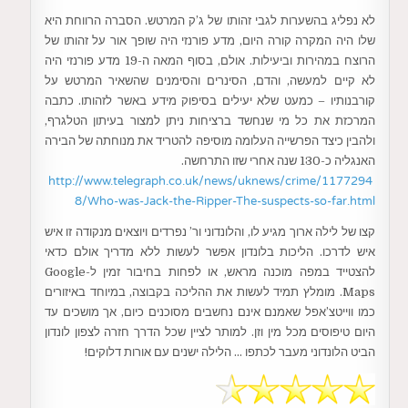
לא נפליג בהשערות לגבי זהותו של ג’ק המרטש. הסברה הרווחת היא
שלו היה המקרה קורה היום, מדע פורנזי היה שופך אור על זהותו של
הרוצח במהירות וביעילות. אולם, בסוף המאה ה-19 מדע פורנזי היה
לא קיים למעשה, והדם, הסינרים והסימנים שהשאיר המרטש על
קורבנותיו – כמעט שלא יעילים בסיפוק מידע באשר לזהותו. כתבה
המרכזת את כל מי שנחשד ברציחות ניתן למצור בעיתון הטלגרף,
ולהבין כיצד הפרשייה העלומה מוסיפה להטריד את מנוחתה של הבירה
האנגליה כ-130 שנה אחרי שזו התרחשה.
http://www.telegraph.co.uk/news/uknews/crime/1177294
8/Who-was-Jack-the-Ripper-The-suspects-so-far.html
קצו של לילה ארוך מגיע לו, והלונדוני ור’ נפרדים ויוצאים מנקודה זו איש
איש לדרכו. הליכות בלונדון אפשר לעשות ללא מדריך אולם כדאי
להצטייד במפה מוכנה מראש, או לפחות בחיבור זמין ל-Google
Maps. מומלץ תמיד לעשות את ההליכה בקבוצה, במיוחד באיזורים
כמו ווייטצ’אפל שאמנם אינם נחשבים מסוכנים כיום, אך מושכים עד
היום טיפוסים מכל מין וזן. למותר לציין שכל הדרך חזרה לצפון לונדון
הביט הלונדוני מעבר לכתפו … הלילה ישנים עם אורות דלוקים!