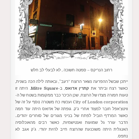
רחוב הנריקס – סמטה חשוכה , לא לבעלי לב חלש
ייתכן שבשל ההפרעה נשאר הרוצח “רעב”, ובאותה לילה הכה בשנית,
כאשר רצח וביתר את
קתרין אדואס
, ב-
Mitre Square.
היתה זו
טעות חמורה מצדו של הרוצח, שכן הכיכר כבר ממקומות בשטח של ה-
City of London corporation ועכשיו כח משטרה נוסף על זה של
וויטצ’אפל חובר למצוד אחרי ג’ק. גופתה של אדואס היתה עוד חמה
כאשר המרדף הוביל לפתח של בנייני מגורים של סוחרים יהודים..
הדבר עורר גל שמועות ואנטישמיות, כאשר רבים מהאוכלוסיה
האנגלית היתה משוכנעת שהרוצח חייב להיות יהודי. ג’ק אגב לא
נתפס.