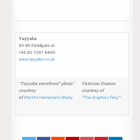
Tayyabs
83-89 Fieldgate st.
+44-20-7247-6400
www.tayyabs.co.uk
“Tayyabs storefront” photo”
Victorian Frames
courtesy
courtesy of
of
Martha Heinemann Bixby
“
The Graphics Fairy
“