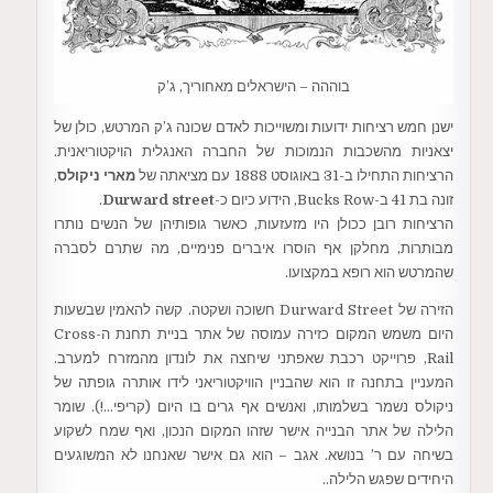
בוההה – הישראלים מאחוריך, ג’ק
ישנן חמש רציחות ידועות ומשוייכות לאדם שכונה ג’ק המרטש, כולן של
יצאניות מהשכבות הנמוכות של החברה האנגלית הויקטוריאנית.
הרציחות התחילו ב-31 באוגוסט 1888 עם מציאתה של
מארי ניקולס
,
זונה בת 41 ב-Bucks Row, הידוע כיום כ-
Durward street
.
הרציחות רובן ככולן היו מזעזעות, כאשר גופותיהן של הנשים נותרו
מבותרות, מחלקן אף הוסרו איברים פנימיים, מה שתרם לסברה
שהמרטש הוא רופא במקצועו.
הזירה של Durward Street חשוכה ושקטה. קשה להאמין שבשעות
היום משמש המקום כזירה עמוסה של אתר בניית תחנת ה-Cross
Rail, פרוייקט רכבת שאפתני שיחצה את לונדון מהמזרח למערב.
המעניין בתחנה זו הוא שהבניין הוויקטוריאני לידו אותרה גופתה של
ניקולס נשמר בשלמותו, ואנשים אף גרים בו היום (קריפי…!). שומר
הלילה של אתר הבנייה אישר שזהו המקום הנכון, ואף שמח לשקוע
בשיחה עם ר’ בנושא. אגב – הוא גם אישר שאנחנו לא המשוגעים
היחידים שפגש הלילה..