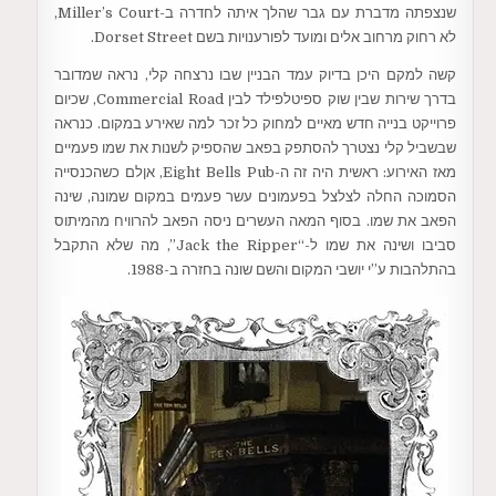
שנצפתה מדברת עם גבר שהלך איתה לחדרה ב-Miller’s Court,
לא רחוק מרחוב אלים ומועד לפורענויות בשם Dorset Street.
קשה למקם היכן בדיוק עמד הבניין שבו נרצחה קלי, נראה שמדובר
בדרך שירות שבין שוק ספיטלפילד לבין Commercial Road, שכיום
פרוייקט בנייה חדש מאיים למחוק כל זכר למה שאירע במקום. כנראה
שבשביל קלי נצטרך להסתפק בפאב שהספיק לשנות את שמו פעמיים
מאז האירוע: ראשית היה זה ה-Eight Bells Pub, אןלם כשהכנסייה
הסמוכה החלה לצלצל בפעמונים עשר פעמים במקום שמונה, שינה
הפאב את שמו. בסוף המאה העשרים ניסה הפאב להרוויח מהמיתוס
סביבו ושינה את שמו ל-“Jack the Ripper”, מה שלא התקבל
בהתלהבות ע”י יושבי המקום והשם שונה בחזרה ב-1988.