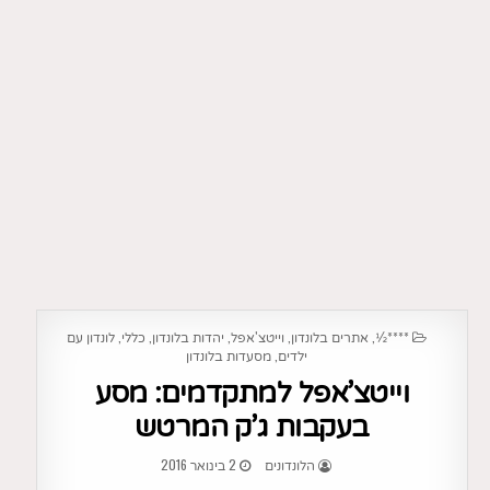
POSTED
,
,
,
,
,
****½
אתרים בלונדון
וייטצ'אפל
יהדות בלונדון
כללי
לונדון עם
IN
,
ילדים
מסעדות בלונדון
וייטצ’אפל למתקדמים: מסע
בעקבות ג’ק המרטש
2 בינואר 2016
הלונדונים