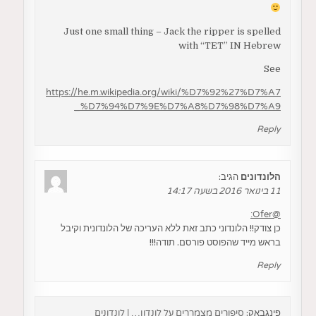
Just one small thing – Jack the ripper is spelled
with “TET” IN Hebrew
See
https://he.m.wikipedia.org/wiki/%D7%92%27%D7%A7
_%D7%94%D7%9E%D7%A8%D7%98%D7%A9
Reply
הלונדונים
הגיב:
11 בינואר 2016 בשעה 14:17
@Ofer:
כן צודק!! הלונדוני כתב זאת ללא העריכה של הלונדונית וקיבל
בראש מייד שהפוסט פורסם. תודה!!!
Reply
פינגבאק:
סיפורים מצמררים על לונדון… | לונדונים