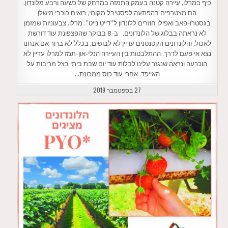
כיף במרלו, עיירה קטנה בעמק התמזה במרחק של כשעה ורבע מלונדון.
הם מצטרפים בהפתעה לפסטיבל מקומי, רואים כוכבי מישלן
בגסטרו-פאב ואפילו חוזרים ללונדון ל”דייט נייט”. מרלו. צבעוניות שמזמן
לא נראתה בבלוג של הלונדונים. ב-8 בבוקר שהפצפונת עוד דורשת
לאכול, והלונדונים הקטנטנים עדיין לא לבושים, בכלל לא ברור אם אנחנו
נצא אי פעם לדרך. ההתלבטות בין העיירה הנלי-און-תמז למרלו עדיין לא
הוכרעה ונראה שנגזר עלינו לבלות עוד יום שבת ביתי בצל מריבות על
האייפד. אחרי עוד כוס ממכונת…
27 בספטמבר 2019