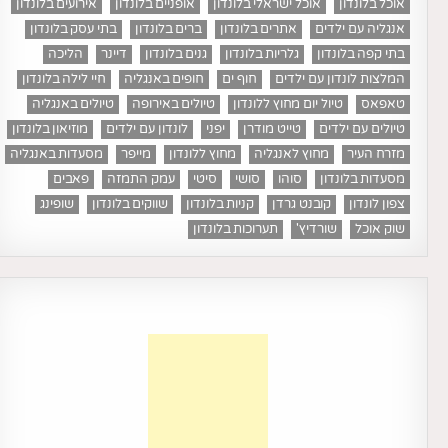
אוכל בלונדון
אוכל ישראלי בלונדון
אופניים בלונדון
אירועים בלונדון
אנגליה עם ילדים
אתרים בלונדון
ברים בלונדון
בתי עסק בלונדון
בתי קפה בלונדון
גלריות בלונדון
גנים בלונדון
דיינר
הליכה
המלצות לונדון עם ילדים
חוף ים
חופים באנגליה
חיי לילה בלונדון
טאפאס
טיול יום מחוץ ללונדון
טיולים באירופה
טיולים באנגליה
טיולים עם ילדים
טייט מודרן
יפני
לונדון עם ילדים
מוזיאון בלונדון
מזרח העיר
מחוץ לאנגליה
מחוץ ללונדון
מייפר
מסעדות באנגליה
מסעדות בלונדון
סוהו
סושי
סיטי
עמק התמזה
פאבים
צפון לונדון
קובנט גרדן
קניות בלונדון
שווקים בלונדון
שופינג
שוק אוכל
שורדיץ'
תערוכות בלונדון