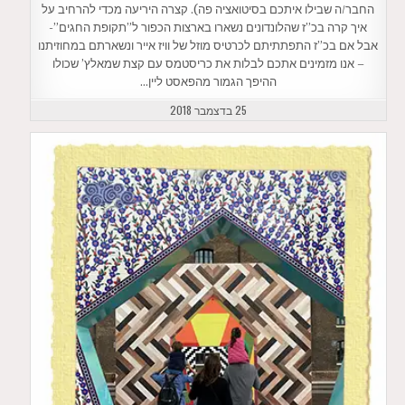
החבר/ה שבילו איתכם בסיטואציה פה). קצרה היריעה מכדי להרחיב על
איך קרה בכ”ז שהלונדונים נשארו בארצות הכפור ל”תקופת החגים”-
אבל אם בכ”ז התפתתיתם לכרטיס מוזל של וויז אייר ונשארתם במחוזיתנו
– אנו מזמינים אתכם לבלות את כריסטמס עם קצת שמאלץ’ שכולו
ההיפך הגמור מהפאסט ליין…
25 בדצמבר 2018