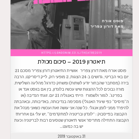
תיאטרון 2019 – סיכום מכולת
פוסט אורח מאת דורון צפריר אושיית התיאטרון דורון צפריר מסכם 21
יום באי הבריטי, גדושים ב-24 הצגות, 2 מופעי רוק, לייק דיסריקט, הרבה
בירה (מסתבר שהבחור יודע לשתות) ומשחק כדורגל מהליגה השלישית.
מורה נבוכים לכל ההצגות שיש עכשיו בלונדון, בין אם בווסט אנד או
בפרינג’. לגזור ולשמור! הייתי באנגליה 21 יום. זוגתי הנדיבה (או
ה”מיסיס” כפי שיגיד האנגלי) מסכימה בנדיבותה, באדיבותה, ובאהבתה
להיפרד ממני לזמן אנגלי. כל שנה אני עושה זאת ועכשיו כשאני מנהל את
הקבוצה בפייסבוק : “לונדון ובריטניה למתקדמים” ,יש עלי גם אחריות!
הקבוצה התחילה מתריסר אנשי תיאטרון שנוסעים רבות לבריטניה וכעת
יש בה כמעט…
31 באוקטובר 2019