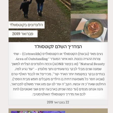
המדריך השלם לקוטסוולד
נעים מאד (גבעות) הקוטסוולד או הקוטסוולדס (Cotswolds) – שתי
צורות ההגייה נכונות. הוא איזור המוגדר “Area of Outstanding
Natural Beauty” (או בקיצור AONB) וככזה הלונדונים הצליחו למשוך
שמונה שנים מבלי לבקר בו! שעתיים וחצי מלונדון – “עוד נגיע לפה,
בנתיים נבקר במקומות יותר הארד-קור”, מכירים? אז לכבוד האלף-טרם
(שבוע חסר כל משמעות דתית בו הילדים מקבלים חופש מבית הספר),
החלטנו שאח”כ זה עכשיו. הקב”ה עזר לנו עם מזג אוויר מושלם לפברואר,
והנה אנחנו מנסים (עד כמה שניתן בארבעה ימים ושני זאטוטים) לתת
לכם את מדריך הקוטסוולד האולטימטיבי.
22 בפברואר 2019