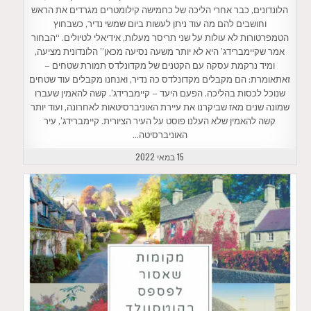
הלונדונים, כבר אחרי הליכה של כחמישה קילומטרים מגרדים את הראש
וחושבים להם מה עוד ניתן לעשות ביום שמשי נדיר, כשבחוץ
הטמפרטורות לא עולות על שני תריסר מעלות, אידיאלי לטיולים. “הבחור
אמר שקיימברידג’ היא לא יותר משעה נסיעה מכאן” הלונדונית מציעה,
ומיד נרקמת עסקה עם הקטנים של מקדונלדס תמורת שטחים –
זאתאומרת: הם מקבלים מקדונלדס כה נדיר, ואנחנו מקבלים עוד שטחים
שנוכל לכסות בהליכה. הפעם היעד – קיימברידג’. קשה להאמין שעברו
שמונה שנים מאז שביקרנו את עיירת האוניברסיטאות לאחרונה, ועוד יותר
קשה להאמין שלא העלנו פוסט על העיר הציורית. קיימברידג’, עיר
האוניברסיטה…
15 במאי 2022