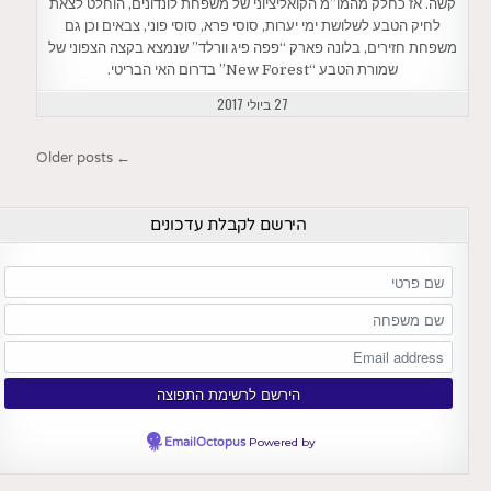
קשה. אז כחלק מהמו”מ הקואליציוני של משפחת לונדונים, הוחלט לצאת
לחיק הטבע לשלושת ימי יערות, סוסי פרא, סוסי פוני, צבאים וכן גם
משפחת חזירים, בלונה פארק “פפה פיג וורלד” שנמצא בקצה הצפוני של
שמורת הטבע “New Forest” בדרום האי הבריטי.
27 ביולי 2017
ניווט
← Older posts
הירשם לקבלת עדכונים
EmailOctopus
Powered by