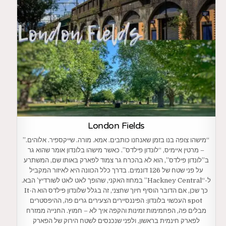
London Fields
“מישהו צופה בנו בזמן שאנחנו כותבים. אמא. מורה. שייקספיר. אלוהים.”
– מרטין איימיס, “לונדון פילדס”. כאשר מישהו בלונדון אומר שהוא גר
ב”לונדון פילדס”, הוא לא בהכרח גר צמוד לפארק באותו שם, המשתרע
על פני שטח של 126 דונמים. בדרך כלל הכוונה היא לאיזור המקביל
ל-“Hackney Central” במחוז האקני, שהופך לאט לאט לשורדיץ’ הבא.
כך שכן, אם הדובר הוסיף חיוך שחצני, זה בגלל שלונדון פילדס הוא ה-It
spot העכשוי בלונדון: הפיננסיירים הצעירים גרים פה, ההיפסטרים
מבלים פה, הפחמימות זמינות והקפה איך לא – חמוץ. החנייה ממזרח
לפארק חינמית בראשון, ולפני שנכנסים לשטח הירוק של הפארק