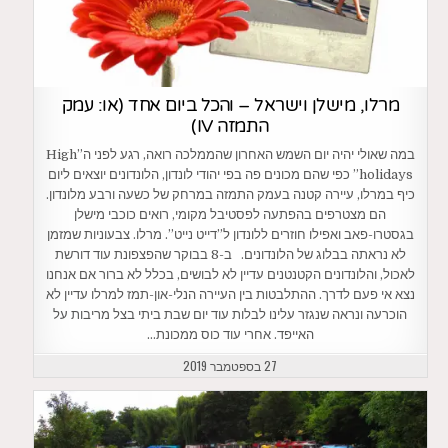
מרלו, מישלן וישראל – והכל ביום אחד (או: עמק
התמזה IV)
במה שאולי יהיה יום השמש האחרון שהממלכה רואה, רגע לפני ה”High
holidays” כפי שהם מכונים פה בפי יהודי לונדון, הלונדונים יוצאים ליום
כיף במרלו, עיירה קטנה בעמק התמזה במרחק של כשעה ורבע מלונדון.
הם מצטרפים בהפתעה לפסטיבל מקומי, רואים כוכבי מישלן
בגסטרו-פאב ואפילו חוזרים ללונדון ל”דייט נייט”. מרלו. צבעוניות שמזמן
לא נראתה בבלוג של הלונדונים. ב-8 בבוקר שהפצפונת עוד דורשת
לאכול, והלונדונים הקטנטנים עדיין לא לבושים, בכלל לא ברור אם אנחנו
נצא אי פעם לדרך. ההתלבטות בין העיירה הנלי-און-תמז למרלו עדיין לא
הוכרעה ונראה שנגזר עלינו לבלות עוד יום שבת ביתי בצל מריבות על
האייפד. אחרי עוד כוס ממכונת…
27 בספטמבר 2019