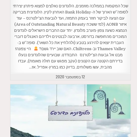
שכל המקומות בממלכה מוזמנים, הלונדונים נאלצים למצוא פיתרון יצירתי
לסופה”ש הארוך של ה-Bank Holiday האחרון לקיץ. הלונדונית מבריקה
עם הצעה לביקור חוזר בעמק התמזה, ועד לגבעות הצ’ילטרנס – עוד
איזור AONB (למי ששכח Area of Outstanding Natural Beauty)
הנמצא כשעה צפון-מערב מלונדון. יחד עם החברים הישראלים-לונדונים
המוכרים מהחופשה בדורסט, ארבעה לבנטינים וילדיהם האנגלים דוברי
העברית יוצאים להירגע בטבע (ולהלחיץ את כל השאר). סופה”ש ב-
Thames Valley וב-Chiltrens. האם שוב יירד גשם?
היי צפונה!
מבט אל גבעות הצ’ילטרנס התבודדנו. שבועיים שהלונדונים ננעלו
בדירתם הקטנה עם הקטנים (עקב מפגש עם חולה מאומת), עבדו
מהבית, עשו משלוחים, בדיוק כמו במרץ-אפריל. אז…
12 בספטמבר 2020