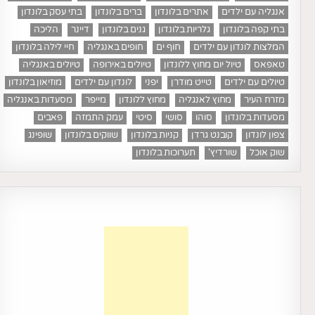
אנגליה עם ילדים
אתרים בלונדון
ברים בלונדון
בתי עסק בלונדון
בתי קפה בלונדון
גלריות בלונדון
גנים בלונדון
דיינר
הליכה
המלצות לונדון עם ילדים
חוף ים
חופים באנגליה
חיי לילה בלונדון
טאפאס
טיול יום מחוץ ללונדון
טיולים באירופה
טיולים באנגליה
טיולים עם ילדים
טייט מודרן
יפני
לונדון עם ילדים
מוזיאון בלונדון
מזרח העיר
מחוץ לאנגליה
מחוץ ללונדון
מייפר
מסעדות באנגליה
מסעדות בלונדון
סוהו
סושי
סיטי
עמק התמזה
פאבים
צפון לונדון
קובנט גרדן
קניות בלונדון
שווקים בלונדון
שופינג
שוק אוכל
שורדיץ'
תערוכות בלונדון