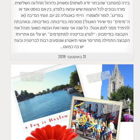
בירה (מסתבר שהבחור יודע לשתות) ומשחק כדורגל מהליגה השלישית.
מורה נבוכים לכל ההצגות שיש עכשיו בלונדון, בין אם בווסט אנד או
בפרינג’. לגזור ולשמור! הייתי באנגליה 21 יום. זוגתי הנדיבה (או
ה”מיסיס” כפי שיגיד האנגלי) מסכימה בנדיבותה, באדיבותה, ובאהבתה
להיפרד ממני לזמן אנגלי. כל שנה אני עושה זאת ועכשיו כשאני מנהל את
הקבוצה בפייסבוק : “לונדון ובריטניה למתקדמים” ,יש עלי גם אחריות!
הקבוצה התחילה מתריסר אנשי תיאטרון שנוסעים רבות לבריטניה וכעת
יש בה כמעט…
31 באוקטובר 2019