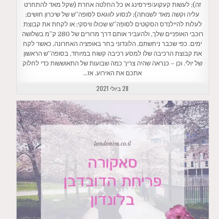
זה); לעשות קעקוע/פירסינג או כל החלטה אחרת (שקל מאד להתחרט
עליה וקשה מאד לשנותה); לנסוע לווגאס לסופה”ש של שיכרון חושים;
לעלות להיילנדס הסקוטים לסופה”ש שכולו וויסקי; או לקחת את קבוצת
רוכבי האופניים שלך, ולהעביר אותם דרך מרורים של 280 ק”מ בשלושה
ימים. כפי שכבר ניחשתם, הלונדוני בחר באופציה האחרונה, כאשר לקח
את קבוצת הרכיבה שלו למסע רכיבה קשוח במיוחד, בסופה”ש הראשון
של יולי. וכן – כנראה שהיה צריך כמה שבועות של התאוששות כדי לחלוק
אתכם את האירוע. אז…
28 ביולי 2021