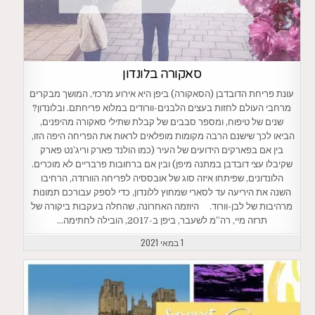
סאקורה בלונדון
עונת פריחת הדובדבן (הסאקורה) ביפן היא אירוע מרכזי, המושך מבקרים
מרחבי העולם לחזות בעצים הלבנים-וורודים במלוא פריחתם. ובלונדון?
שנים של טיפוח, ומספר סבבים של קבלת שתילי סאקורה מהיפנים,
הביאו לכך שישנם הרבה מקומות מופלאים לראות את הפריחה היפה הזו,
בין אם בפארקים הידועים של העיר (כמו הולנד פארק וריג’נט פארק
שקיבלו עצי דובדבן במתנה מיפן) ובין אם ברחובות פרבריים לא מוכרים.
הלונדונים, שפיתחו איזה סוג של אובססיה לפריחה הוורודה, הרחיבו
השנה את היריעה עד לסארי שמחוץ ללונדון, כדי לספק עבורכם תמונות
מרהיבות של לבן-וורוד. היוזמה האחרונה, שהחלה בעקבות ביקורה של
תרזה מיי, רה”מ לשעבר, ביפן ב-2017, הובילה לחתימה…
1 במאי 2021