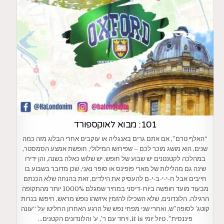
101: מבוא לאוקספורד
“האלף טרם”, אם אתם גרים באנגליה או עוקבים אחרי הבלוג מזה כמה
שנים, הוא מושג מוכר לכם – שפירושו המילולי, חופשת אמצע הסמסטר,
במהלכה לקטנטנים יש שבוע של חופש. יש שלוש כאלה בשנה, והן ידירו
שינה גם מהלילות של מארי פופינס או סופר נאני, שכן מדובר בשבוע בו
חייבים אבל ח-י-י-ב-י-ם להעסיק את הילדים, זאת בהנחה שלא הכנתם
מבעוד מועד חופשה ביורו-דיסני במחיר שמגלם 1000% יותר מהתקופה
הרגילה. הלונדונים, שלא השכילו להזמין איזשהו נופש מראש, חיפשו בנרות
קוטג’ לסופה”ש, ואחרי שני מפחי נפש של הרגע האחרון החליטו על “עונה
פיננסית”. טיול יומי it is, ויחד עם ר’, ע’ והלונדונים הקטנים…