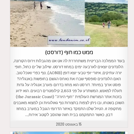
ממש כמו חוף (דורסט)
בעוד הממלכה הבריטית משתחררת לה אט אט מהגבלות וירוס הקורונה,
הלונדונים יוצאים לארבעה ימים במחוז דורסט. שילוב של ים כחול, חופי
יורה עתיקים, איזורי יופי טבעי יוצא דופן (AONB), נוף כפרי ואוכל טוב.
האם הלונדונים סופסוף שברו את נאחס הגשם בחופשות באנגליה?
פוסט ארוך במיוחד. דורסט הוא מחוז בדרום-מערב אנגליה על גדות
תעלת למאנש, המשתרע על פני 2,653 קילומטרים רבועים. הוא ידוע
בזכות אתר המורשת העולמית “חוף היורה” (the Jurassic Coast)
השוכן בשטחו, ובו ניתן לצפות בתצורות נוף גאולוגיות וכן למצוא מאובנים
מתקופה זו. הטיול שלנו התמקד באיזור הדרומי הגובל במערב במחוז
דבון, כאשר התמקמנו בבית חווה שהוסב לקוטג’ אירוח,…
15 באוגוסט 2020