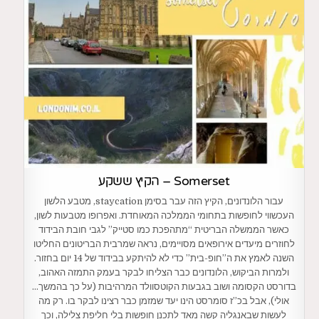
Somerset – הקיץ ששקע
עבור הלונדונים, הקיץ הזה עבר בסימן staycation, מטבע הלשון
העכשווי לחופשות בתחומי הממלכה המאוחדת. ואפרופו מטבעות לשון,
כאשר הממשלה הבריטית “מתהפכת כמו סטייק” לגבי חובת הבידוד
לחוזרים מיעדים אירופאים מסויימים, נראה שמרבית הבריטונים החליטו
השנה לאמץ את ה”חופ-בית” כדי לא להיתקע בבידוד של 14 יום בחזור.
ולמרות הביקוש, הלונדונים כבר הצליחו לבקר בעמק התמזה האהוב,
בדורסט הקסומה ושוב בגבעות הקוטסוולד המרהיבות (על כך בהמשך…
אולי), אבל בכ”ז סומרסט הינו יעד שמזמן כבר רצינו לבקר בו. רק מה
לעשות שבאנגליה קשה מאד לתכנן חופשות בלי חליפת צלילה, וכך