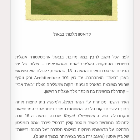
קרואסון מלכותי בבאת’
לפני הכל חשוב להבין במה מדובר. בבאת’ ארכיטקטורה אנגלית
טיפוסית מהתקופה האליזבת’יאנית והגרגוריאנית – שילוב של ימי
הביניים הפוסט רומאיים והמאה ה-18, שהמשותף לכולם הוא השימוש
באבן “באת'” הצהבהבה. עד כאן Architecture 101 ורק נוסיף
שהעיר משובצת בפארקים וגינות ירוקות שמעליהם מצלה “באת’ אבי”
– קתדרלה מרשימה בה הוכתר מלך אנגליה הראשון.
העיר הישנה מכותרת ע”י הנהר
Avon
ולמעשה ניתן לחצות אותה
בתוך כעשרים דקות הליכה. המונומנט המוכר ביותר אחרי המרחצאות
והקתדרלה הוא ה-
Royal Crescent
שנבנה במאה ה-18 וזכה
לתהילה מחודשת כאשר מיסטר קולין “דרסי” פירת’ ואמה תומפסון
התהלכו על מדשאותיו הירוקות בצילומי הסדרה “על תבונה ורגישות”
של ג’יין אוסטין (שאגב גרה בעיר בצעירותה במשך 9 שנים).