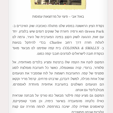
באת’ אבי – פיצוי על מרחצאות עמוסות
נקודת הציון הראשונה במסע שלנו מתגלה כאכזבה: שוק האיכרים ב-
Green Park הוא ורסיה חיוורת של שווקים דומים שיש בלונדון. יחד
עם זאת, ההגעה לשוק הקטן בפינה המערבית של העיר, גרמה לנו
לעלות חזרה דרך רחוב
Charles
בכדי להיתקל בטעות
ב-
COLONNA & SMALL’S
בית קפה שסימנו לנו מבעוד מועד
כנקודת חובה לישראלים-לונדונים חובבי קפה כמונו.
המקום לוקח את הקפה שלו ברצינות ומציע בלנדים מאתיופיה, אל
סלוודור, ברונדי, קניה וגוואטמלה, כאשר כל תערובת מומלצת לסוג
ספציפי של קפה. התערובות רשומות על לוח שמסביר את הטעמים
שכל אחת מכילה, למשל: דובדבן, שרברט פרחים, קרמל מריר וקקאו
הם הטעמים השולטים בתערובת אתיופית מיוחדת לאספרסו.
מבולבלים? גם אנחנו.
המקום גם מציע קפה פילטר מבושל כמו טורקי על מבחנה שנראית
כאילו נלקחה מהמעבדה בשיעור כימיה, וכן מוכר קאפקייקס,
קרואסונים ושתייה קלה. ישיבה במרפסת, לגימה מהירה עם קצת
קלוריות ואנחנו ממשיכים.