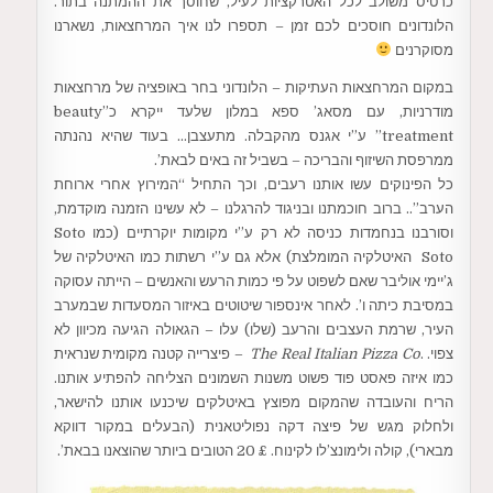
כרטיס משולב לכל האטרקציות לעיל, שחוסך את ההמתנה בתור.
הלונדונים חוסכים לכם זמן – תספרו לנו איך המרחצאות, נשארנו
מסוקרנים
במקום המרחצאות העתיקות – הלונדוני בחר באופציה של מרחצאות
מודרניות, עם מסאג’ ספא במלון שלעד ייקרא כ”beauty
treatment” ע”י אגנס מהקבלה. מתעצבן… בעוד שהיא נהנתה
ממרפסת השיזוף והבריכה – בשביל זה באים לבאת’.
כל הפינוקים עשו אותנו רעבים, וכך התחיל “המירוץ אחרי ארוחת
הערב”.. ברוב חוכמתנו ובניגוד להרגלנו – לא עשינו הזמנה מוקדמת,
וסורבנו בנחמדות כניסה לא רק ע”י מקומות יוקרתיים (כמו Soto
Soto האיטלקיה המומלצת) אלא גם ע”י רשתות כמו האיטלקיה של
ג’יימי אוליבר שאם לשפוט על פי כמות הרעש והאנשים – הייתה עסוקה
במסיבת כיתה ו’. לאחר אינספור שיטוטים באיזור המסעדות שבמערב
העיר, שרמת העצבים והרעב (שלו) עלו – הגאולה הגיעה מכיוון לא
צפוי. .
The Real Italian Pizza Co –
פיצרייה קטנה מקומית שנראית
כמו איזה פאסט פוד פשוט משנות השמונים הצליחה להפתיע אותנו.
הריח והעובדה שהמקום מפוצץ באיטלקים שיכנעו אותנו להישאר,
ולחלוק מגש של פיצה דקה נפוליטאנית (הבעלים במקור דווקא
מבארי), קולה ולימונצ’לו לקינוח. £ 20 הטובים ביותר שהוצאנו בבאת’.