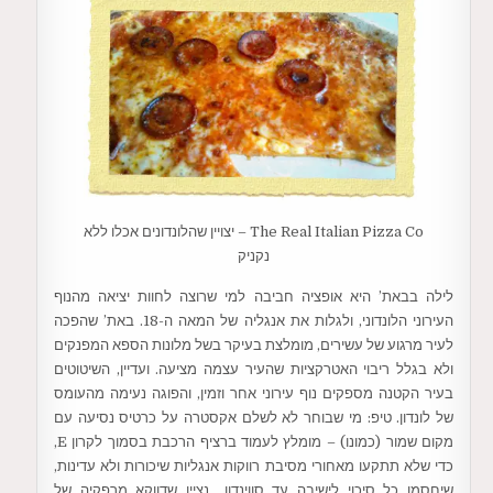
The Real Italian Pizza Co – יצויין שהלונדונים אכלו ללא
נקניק
לילה בבאת’ היא אופציה חביבה למי שרוצה לחוות יציאה מהנוף
העירוני הלונדוני, ולגלות את אנגליה של המאה ה-18. באת’ שהפכה
לעיר מרגוע של עשירים, מומלצת בעיקר בשל מלונות הספא המפנקים
ולא בגלל ריבוי האטרקציות שהעיר עצמה מציעה. ועדיין, השיטוטים
בעיר הקטנה מספקים נוף עירוני אחר וזמין, והפוגה נעימה מהעומס
של לונדון. טיפ: מי שבוחר לא לשלם אקסטרה על כרטיס נסיעה עם
מקום שמור (כמונו) – מומלץ לעמוד ברציף הרכבת בסמוך לקרון E,
כדי שלא תתקעו מאחורי מסיבת רווקות אנגליות שיכורות ולא עדינות,
שיחסמו כל סיכוי לישיבה עד סווינדון.. נציין שדווקא מרפקיה של