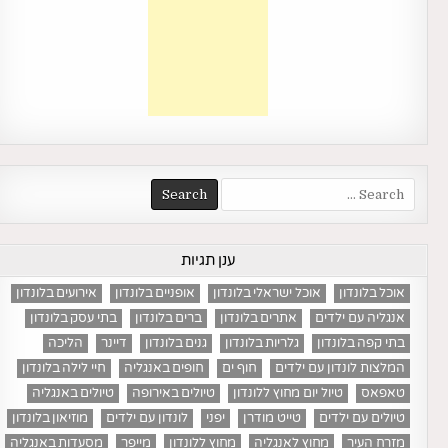
Search
for:
ענן תגיות
אוכל בלונדון
אוכל ישראלי בלונדון
אופניים בלונדון
אירועים בלונדון
אנגליה עם ילדים
אתרים בלונדון
ברים בלונדון
בתי עסק בלונדון
בתי קפה בלונדון
גלריות בלונדון
גנים בלונדון
דיינר
הליכה
המלצות לונדון עם ילדים
חוף ים
חופים באנגליה
חיי לילה בלונדון
טאפאס
טיול יום מחוץ ללונדון
טיולים באירופה
טיולים באנגליה
טיולים עם ילדים
טייט מודרן
יפני
לונדון עם ילדים
מוזיאון בלונדון
מזרח העיר
מחוץ לאנגליה
מחוץ ללונדון
מייפר
מסעדות באנגליה