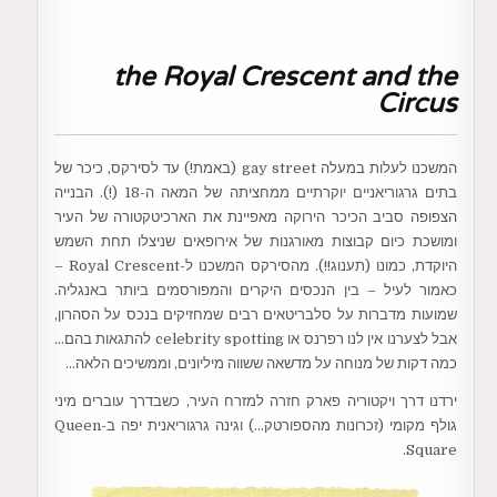
the Royal Crescent and the
Circus
המשכנו לעלות במעלה gay street (באמת!) עד לסירקס, כיכר של
בתים גרגוריאניים יוקרתיים ממחציתה של המאה ה-18 (!). הבנייה
הצפופה סביב הכיכר הירוקה מאפיינת את הארכיטקטורה של העיר
ומושכת כיום קבוצות מאורגנות של אירופאים שניצלו תחת השמש
היוקדת, כמונו (תענוג!!). מהסירקס המשכנו ל-Royal Crescent –
כאמור לעיל – בין הנכסים היקרים והמפורסמים ביותר באנגליה.
שמועות מדברות על סלבריטאים רבים שמחזיקים בנכס על הסהרון,
אבל לצערנו אין לנו רפרנס או celebrity spotting להתגאות בהם…
כמה דקות של מנוחה על מדשאה ששווה מיליונים, וממשיכים הלאה…
ירדנו דרך ויקטוריה פארק חזרה למזרח העיר, כשבדרך עוברים מיני
גולף מקומי (זכרונות מהספורטק…) וגינה גרגוריאנית יפה ב-Queen
Square.