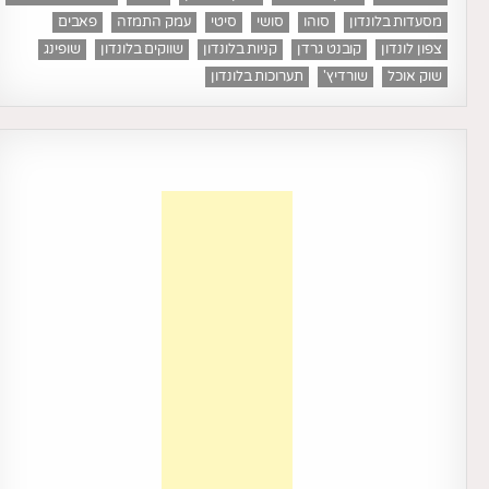
מסעדות בלונדון
סוהו
סושי
סיטי
עמק התמזה
פאבים
צפון לונדון
קובנט גרדן
קניות בלונדון
שווקים בלונדון
שופינג
שוק אוכל
שורדיץ'
תערוכות בלונדון