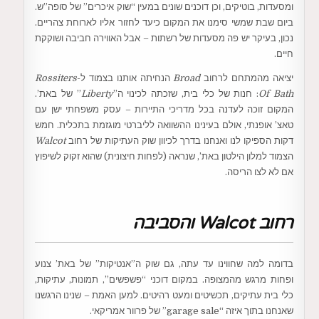
ומסעדות, בוטיקים, וכן דוכנים שונים במעין “שוק איכרים” של סופה”ש.
ביום שבת שמשי סימנו את המקום כיעד לחזור אליו לארוחת צהריים.
נכון, בעיקר יש פה מסעדות של רשתות – אבל האווירה חביבה ושוקקת
חיים.
יציאה מהמתחם לרחוב
Broad
הנחיתה אותנו בצמוד ל-
Rossiters
Of Bath
: חנות של כלי בית, שזכתה לכינוי ה”
Liberty
” של באת’.
המקום זוכה לעדנה בכל מדריכי התיירות – עסק משפחתי ישן עם
טאצ’ אופנתי, אולם בעינינו ההשוואה לליברטי מוגזמת בתכלית. חמש
דקות הספיקו לנו ואנחנו בדרך לכיוון שוק העתיקות של רחוב
Walcot
הצמוד למלון הילטון באת’, שנראה (לפחות חיצונית) שהוא זקוק לשיפוץ
אם לא לצו הריסה.
רחוב Walcot והסביבה
בדומה למה שחווינו עד עתה, גם שוק ה”אנטיקות” של באת’ צנוע
ופחות מרגש מהמצופה. במקום דוכני “פשפשים”, תמונות, עתיקות,
כלי בית עתיקים, תכשיטים ומעט רהיטים. למען האמת – שנינו הרגשנו
שאנחנו בתוך איזה “garage sale” של פרוור אמריקאי.