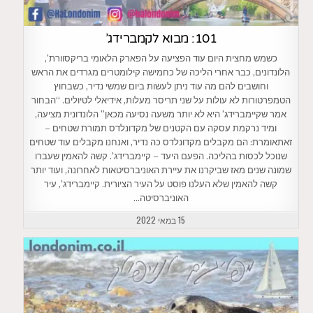
101: מבוא לקמברידג’
כשמש מחצית היום עוד הפציעה על הפארק הלאומי בריקסוורת’,
הלונדונים, כבר אחרי הליכה של כחמישה קילומטרים מגרדים את הראש
וחושבים להם מה עוד ניתן לעשות ביום שמשי נדיר, כשבחוץ
הטמפרטורות לא עולות על שני תריסר מעלות, אידיאלי לטיולים. “הבחור
אמר שקיימברידג’ היא לא יותר משעה נסיעה מכאן” הלונדונית מציעה,
ומיד נרקמת עסקה עם הקטנים של מקדונלדס תמורת שטחים –
זאתאומרת: הם מקבלים מקדונלדס כה נדיר, ואנחנו מקבלים עוד שטחים
שנוכל לכסות בהליכה. הפעם היעד – קיימברידג’. קשה להאמין שעברו
שמונה שנים מאז שביקרנו את עיירת האוניברסיטאות לאחרונה, ועוד יותר
קשה להאמין שלא העלנו פוסט על העיר הציורית. קיימברידג’, עיר
האוניברסיטה…
15 במאי 2022