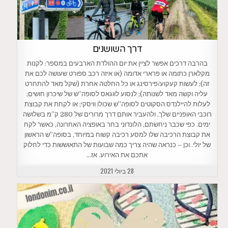
דרך השושנים
בהרבה דרכים אפשר לציין את יום ההולדת הארבעים במספר: לקנות
מקלארן כתומה או פרארי אדומה (או איזה רכב ספורט שעושה לכם את
זה); לעשות קעקוע/פירסינג או כל החלטה אחרת (שקל מאד להתחרט
עליה וקשה מאד לשנותה); לנסוע לווגאס לסופה”ש של שיכרון חושים;
לעלות להיילנדס הסקוטים לסופה”ש שכולו וויסקי; או לקחת את קבוצת
רוכבי האופניים שלך, ולהעביר אותם דרך מרורים של 280 ק”מ בשלושה
ימים. כפי שכבר ניחשתם, הלונדוני בחר באופציה האחרונה, כאשר לקח
את קבוצת הרכיבה שלו למסע רכיבה קשוח במיוחד, בסופה”ש הראשון
של יולי. וכן – כנראה שהיה צריך כמה שבועות של התאוששות כדי לחלוק
אתכם את האירוע. אז…
28 ביולי 2021