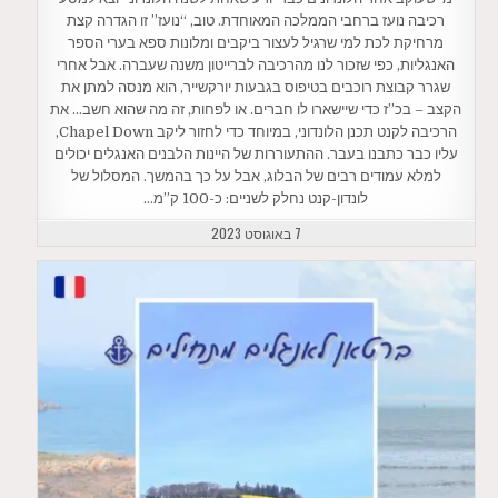
רכיבה נועז ברחבי הממלכה המאוחדת. טוב, “נועז” זו הגדרה קצת
מרחיקת לכת למי שרגיל לעצור ביקבים ומלונות ספא בערי הספר
האנגליות, כפי שזכור לנו מהרכיבה לברייטון משנה שעברה. אבל אחרי
שגרר קבוצת רוכבים בטיפוס בגבעות יורקשייר, הוא מנסה למתן את
הקצב – בכ”ז כדי שיישארו לו חברים. או לפחות, זה מה שהוא חשב… את
הרכיבה לקנט תכנן הלונדוני, במיוחד כדי לחזור ליקב Chapel Down,
עליו כבר כתבנו בעבר. ההתעוררות של היינות הלבנים האנגלים יכולים
למלא עמודים רבים של הבלוג, אבל על כך בהמשך. המסלול של
לונדון-קנט נחלק לשניים: כ-100 ק”מ…
7 באוגוסט 2023