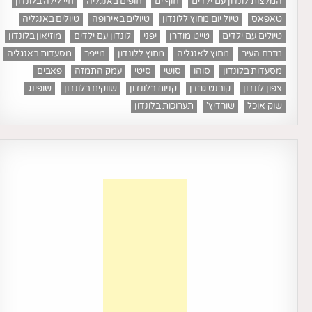
המלצות לונדון עם ילדים
חוף ים
חופים באנגליה
חיי לילה בלונדון
טאפאס
טיול יום מחוץ ללונדון
טיולים באירופה
טיולים באנגליה
טיולים עם ילדים
טייט מודרן
יפני
לונדון עם ילדים
מוזיאון בלונדון
מזרח העיר
מחוץ לאנגליה
מחוץ ללונדון
מייפר
מסעדות באנגליה
מסעדות בלונדון
סוהו
סושי
סיטי
עמק התמזה
פאבים
צפון לונדון
קובנט גרדן
קניות בלונדון
שווקים בלונדון
שופינג
שוק אוכל
שורדיץ'
תערוכות בלונדון