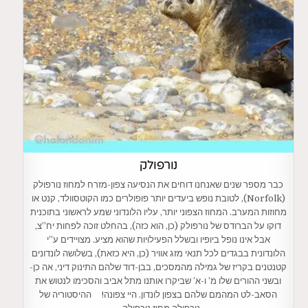
נורפולק
כבר מספר שנים שאנחנו דוחים את הנסיעה צפון-מזרח למחוז נורפולק
(Norfolk), לטובת נופש ביעדים יותר פופולרים כמו הקוטסוולד, קנט או
מחוזות המערב. המחוז הצפוני יותר, עליו הלונדוני שמע לראשוני בתוכנית
דוקו על הברודס של נורפולק (כן, הוא כזה), בהחלט זוכה לפחות יח”צ,
אבל אינו נופל ביופיו ובשלל הפעילויות שהוא מציע. מצויידים ע”י
הלונדונית בבגדים לכל תנאי מזג אוויר (כן, היא כזאת), בשלושה לונדונים
קטנטנים בקריז של גמילה מהמסכים, בבן-דוד שלהם התינוק דיני, אה כן-
ובשני ההורים שלו מ’ ו-א’ שביקרו אותנו מתל אביב והסכימו לנטוש את
הסאב-לט המהמם שלהם בצפון לונדון. היי צפונה! ההיסטוריה של