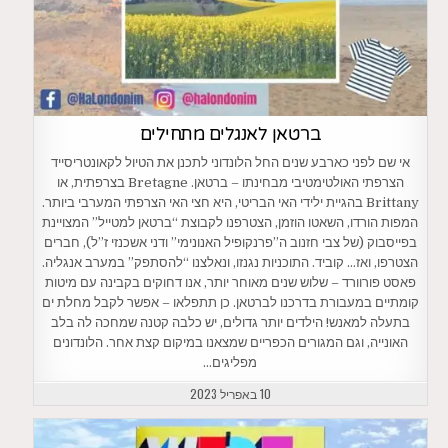
ברטאן לאנגלים מתחילים
אי שם לפני כארבע שנים החל הלונדוני לתכנן את הטיול לקאונטריסייד
הצרפתי האולטימטיבי מבחינתו – ברטאן. Bretagne בצרפתית, או
Brittany בהגיית ילידי האי הבריטי, היא חצי האי הצרפתי המערבי ביותר.
המפות הורדו, השאטו הוזמן, הצטרפנו לקבוצת “ברטאן למטייל” המצויינת
בפייסבוק (של צבי חזנוב ה”פרנקופיל האנונימי” ודני אשכנזי ז”ל), חברים
הצטרפו, ואז… קוביד. התוכניות נגנזו, ונאלצנו “להסתפק” במערב אנגליה.
פאסט פורוורד – שלוש שנים מאוחר יותר, אנו דחוקים בקבינה עם מיטות
קומתיים במעבורת בדרכנו לברטאן. כן תתפלאו – אפשר לקבל מחלת ים
בתעלה למאנש! הילדים יותר גדולים, יש כלבה קטנה שמחכה לה בלב
האונייה, וגם המגורים הכפריים שמצאנו במיקום קצת אחר. הלונדונים
מפליגים…
10 באפריל 2023