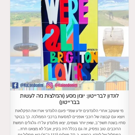
לונדון לברייטון: יומן מסע (והמלצות מה לעשות
בברייטון)
מי שעוקב אחרי הלונדונים יודע שמדי פעם הלונדוני אורז את הפקלאות
ויוצא עם קבוצה של רוכבי אופניים למסעות ברכבי הממלכה. כך בבוקר
סתיו בשנת תשפ”ב, שאין יותר גשמים, יצאו מלונדון על דו-גלגלים חמשת
הרוכבים. טוב נפסיק, זה גם בכלל היה בקיץ, אבל לא מצאנו חרוז…
המסלול של לונדון-ברייטון, כ-70 מיילים (112 ק”מ) הוא מסלול יום