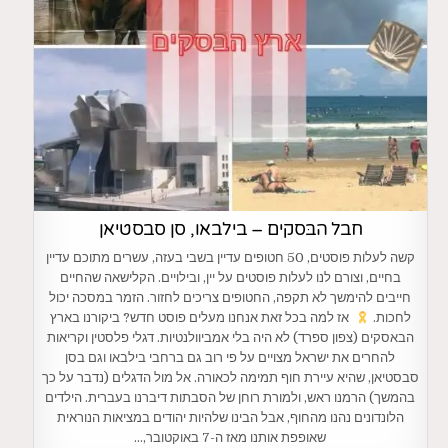
חבל הבּסקים – בילבאו, סן סבסטיאן
קשה לעלות פוסטים, 50 חטופים עדיין בשבי בעזה, עשרים מתוכם עדיין
בחיים, וצורם לנו לעלות פוסטים על יין, ובילויים. הקלישאה שהחיים
חייבים להימשך לא תקפה, החטופים צריכים לחזור. הזמר במסכה יכול
לחכות.
אז למה בכל זאת אנחנו מעלים פוסט חדש? ביקורנו בארץ
הבאסקים (צפון ספרד) לא היה בלי אמביוולנטיות. דגלי פלסטין וקריאות
להחרים את ישראל מצויים על פי רוב גם ברחבי בילבאו וגם בסן
סבסטיאן, שהיא עיירת חוף תמימה לכאורה. אל מול הדגלים (נדבר על כך
בהמשך) הרמנו ראש, ולמורת רוחן של הסבתות דיברנו בעברית. הילדים
הלונדונים נהנו מהחוף, אבל הבינו שלהיות יהודים במציאות הנוראית
שאופפת אותנו מאז ה-7 באוקטובר,…